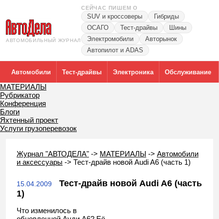
СЕЙЧАС ПИШЕМ О
SUV и кроссоверы
Гибриды
ОСАГО
Тест-драйвы
Шины
Электромобили
Авторынок
АВТОМОБИЛЬНЫЙ ЖУРНАЛ
Автопилот и ADAS
Автомобили
Тест-драйвы
Электроника
Обслуживание
МАТЕРИАЛЫ
Рубрикатор
Конференция
Блоги
Яхтенный проект
Услуги грузоперевозок
Журнал "АВТОДЕЛА"
->
МАТЕРИАЛЫ
->
Автомобили
и аксессуары
->
Тест-драйв новой Audi A6 (часть 1)
Тест-драйв новой Audi A6 (часть
15.04.2009
1)
Что изменилось в
обновленной Ауди A6? Её