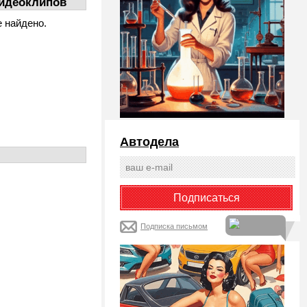
идеоклипов
е найдено.
Автодела
Подписка письмом