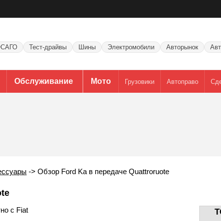
САГО
Тест-драйвы
Шины
Электромобили
Авторынок
Авт
Обслуживание
Мото
Грузовики
Автоправо
Сд
ессуары
->
Обзор Ford Ka в передаче Quattroruote
ote
о с Fiat
T