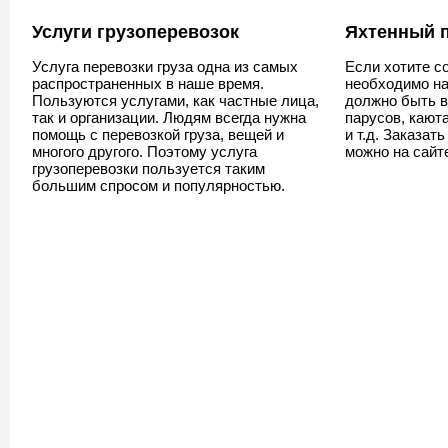
Услуги грузоперевозок
Яхтенный 
Услуга перевозки груза одна из самых
Если хотите со
распространенных в наше время.
необходимо на
Пользуются услугами, как частные лица,
должно быть в
так и организации. Людям всегда нужна
парусов, кают
помощь с перевозкой груза, вещей и
и т.д. Заказат
многого другого. Поэтому услуга
можно на сай
грузоперевозки пользуется таким
большим спросом и популярностью.