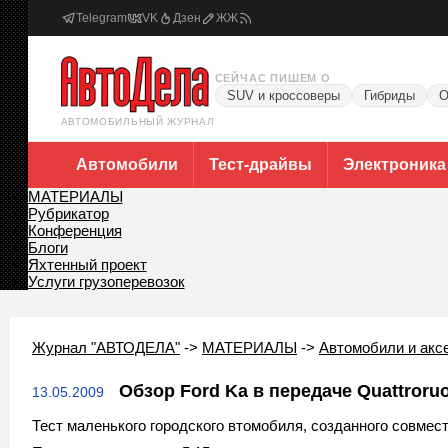
Telegram
VK
Дзен
ЖЖ
СЕЙЧАС ПИШЕМ О
SUV и кроссоверы
Гибриды
О
АВТОМОБИЛЬНЫЙ ЖУРНАЛ
Автомобили
Тест-драйвы
Электроника
МАТЕРИАЛЫ
Рубрикатор
Конференция
Блоги
Яхтенный проект
Услуги грузоперевозок
Журнал "АВТОДЕЛА"
->
МАТЕРИАЛЫ
->
Автомобили и акс
Обзор Ford Ka в передаче Quattroru
13.05.2009
Тест маленького городского втомобиля, созданного совместн