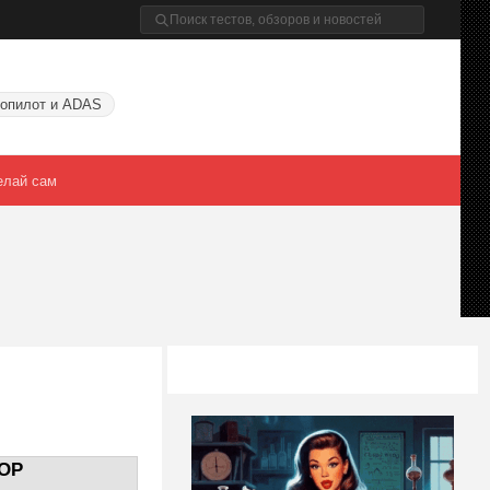
опилот и ADAS
елай сам
OP