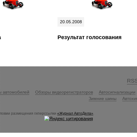
20.05.2008
а
Результат голосования
RSS
ы автомобилей
Обзоры видеорегистраторов
Автосигнализации
Зимние шины
Автохи
словии размещения гиперссылки
«Журнал АвтоДела»
.