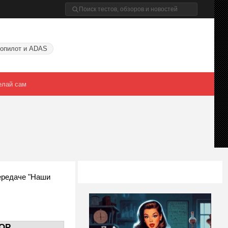
опилот и ADAS
елай сам
передаче "Наши
OP