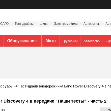
САГО
Тест-драйвы
Шины
Электромобили
Авторынок
Авт
Обслуживание
Мото
Грузовики
Автоправо
Сд
ессуары
->
Тест-драйв внедорожника Land Rover Discovery 4 в 
 Discovery 4 в передаче "Наши тесты" - часть 2
 на
T