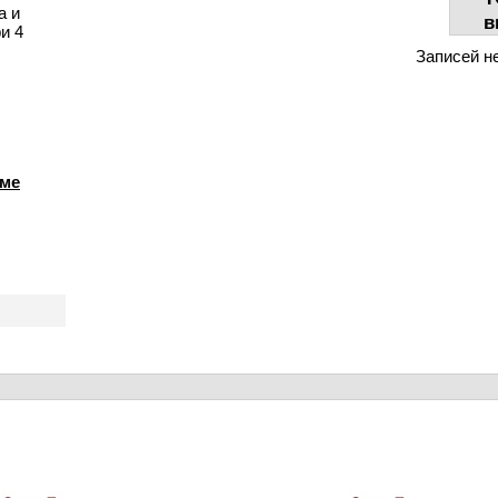
а и
в
и 4
Записей н
мме