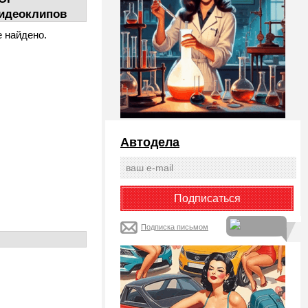
идеоклипов
е найдено.
Автодела
Подписка письмом