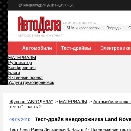
Telegram
VK
Дзен
ЖЖ
СЕЙЧАС ПИШЕМ О
SUV и кроссоверы
Гибриды
О
АВТОМОБИЛЬНЫЙ ЖУРНАЛ
Автомобили
Тест-драйвы
Электроника
МАТЕРИАЛЫ
Рубрикатор
Конференция
Блоги
Яхтенный проект
Услуги грузоперевозок
Журнал "АВТОДЕЛА"
->
МАТЕРИАЛЫ
->
Автомобили и акс
тесты" - часть 2
Тест-драйв внедорожника Land Rover
08.05.2010
Тест Лэнд Ровер Дискавери 4. Часть 2 - Продолжение теста