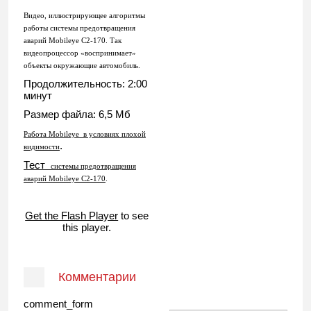
Видео, иллюстрирующее алгоритмы
работы системы предотвращения
аварий Mobileye C2-170. Так
видеопроцессор «воспринимает»
объекты окружающие автомобиль.
Продолжительность: 2:00
минут
Размер файла: 6,5 Мб
Работа
Mobileye
в условиях плохой
.
видимости
Тест
системы предотвращения
аварий Mobileye C2-170
.
Get the Flash Player
to see
this player.
Комментарии
comment_form