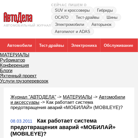
СЕЙЧАС ПИШЕМ О
SUV и кроссоверы
Гибриды
ОСАГО
Тест-драйвы
Шины
Электромобили
Авторынок
АВТОМОБИЛЬНЫЙ ЖУРНАЛ
Автопилот и ADAS
Автомобили
Тест-драйвы
Электроника
Обслуживание
МАТЕРИАЛЫ
Рубрикатор
Конференция
Блоги
Яхтенный проект
Услуги грузоперевозок
Журнал "АВТОДЕЛА"
->
МАТЕРИАЛЫ
->
Автомобили
и аксессуары
->
Как работает система
предотвращения аварий «МОБИЛАЙ» (MOBILEYE)?
Как работает система
08.03.2011
предотвращения аварий «МОБИЛАЙ»
(MOBILEYE)?