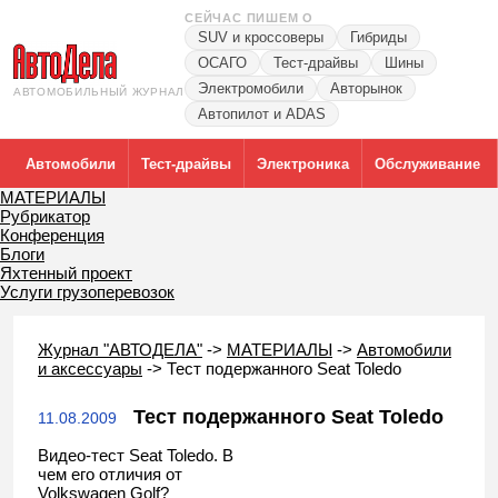
СЕЙЧАС ПИШЕМ О
SUV и кроссоверы
Гибриды
ОСАГО
Тест-драйвы
Шины
Электромобили
Авторынок
АВТОМОБИЛЬНЫЙ ЖУРНАЛ
Автопилот и ADAS
Автомобили
Тест-драйвы
Электроника
Обслуживание
МАТЕРИАЛЫ
Рубрикатор
Конференция
Блоги
Яхтенный проект
Услуги грузоперевозок
Журнал "АВТОДЕЛА"
->
МАТЕРИАЛЫ
->
Автомобили
и аксессуары
->
Тест подержанного Seat Toledo
Тест подержанного Seat Toledo
11.08.2009
Видео-тест Seat Toledo. В
чем его отличия от
Volkswagen Golf?