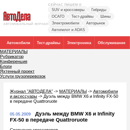
СЕЙЧАС ПИШЕМ О
SUV и кроссоверы
Гибриды
ОСАГО
Тест-драйвы
Шины
Электромобили
Авторынок
АВТОМОБИЛЬНЫЙ ЖУРНАЛ
Автопилот и ADAS
Автомобили
Тест-драйвы
Электроника
Обслуживание
МАТЕРИАЛЫ
Рубрикатор
Конференция
Блоги
Яхтенный проект
Услуги грузоперевозок
Журнал "АВТОДЕЛА"
->
МАТЕРИАЛЫ
->
Автомобили
и аксессуары
->
Дуэль между BMW X6 и Infinity FX-50
в передаче Quattroruote
Дуэль между BMW X6 и Infinity
05.05.2009
FX-50 в передаче Quattroruote
Сравнение кроссоверов