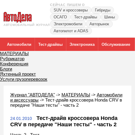
СЕЙЧАС ПИШЕМ О
SUV и кроссоверы
Гибриды
ОСАГО
Тест-драйвы
Шины
Электромобили
Авторынок
АВТОМОБИЛЬНЫЙ ЖУРНАЛ
Автопилот и ADAS
Автомобили
Тест-драйвы
Электроника
Обслуживание
МАТЕРИАЛЫ
Рубрикатор
Конференция
Блоги
Яхтенный проект
Услуги грузоперевозок
Журнал "АВТОДЕЛА"
->
МАТЕРИАЛЫ
->
Автомобили
и аксессуары
->
Тест-драйв кроссовера Honda CRV в
передаче "Наши тесты" - часть 2
Тест-драйв кроссовера Honda
24.01.2010
CRV в передаче "Наши тесты" - часть 2
Часть 2 - Тест