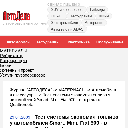
СЕЙЧАС ПИШЕМ О
SUV и кроссоверы
Гибриды
ОСАГО
Тест-драйвы
Шины
Электромобили
Авторынок
АВТОМОБИЛЬНЫЙ ЖУРНАЛ
Автопилот и ADAS
Автомобили
Тест-драйвы
Электроника
Обслуживание
МАТЕРИАЛЫ
Рубрикатор
Конференция
Блоги
Яхтенный проект
Услуги грузоперевозок
Журнал "АВТОДЕЛА"
->
МАТЕРИАЛЫ
->
Автомобили
и аксессуары
->
Тест системы экономия топлива у
автомобилей Smart, Mini, Fiat 500 - в передаче
Quattroruote
Тест системы экономия топлива
29.04.2009
у автомобилей Smart, Mini, Fiat 500 - в