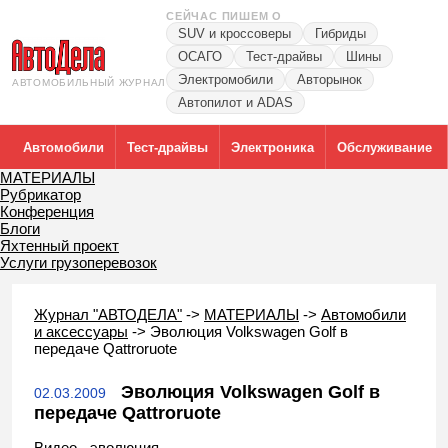
СЕЙЧАС ПИШЕМ О
SUV и кроссоверы
Гибриды
ОСАГО
Тест-драйвы
Шины
Электромобили
Авторынок
АВТОМОБИЛЬНЫЙ ЖУРНАЛ
Автопилот и ADAS
Автомобили
Тест-драйвы
Электроника
Обслуживание
МАТЕРИАЛЫ
Рубрикатор
Конференция
Блоги
Яхтенный проект
Услуги грузоперевозок
Журнал "АВТОДЕЛА"
->
МАТЕРИАЛЫ
->
Автомобили
и аксессуары
->
Эволюция Volkswagen Golf в
передаче Qattroruote
Эволюция Volkswagen Golf в
02.03.2009
передаче Qattroruote
Видео - эволюция