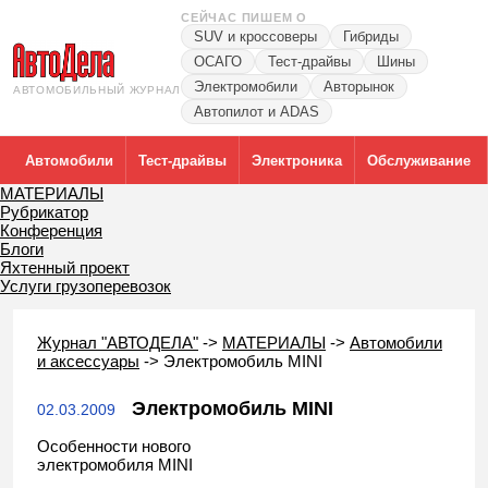
СЕЙЧАС ПИШЕМ О
SUV и кроссоверы
Гибриды
ОСАГО
Тест-драйвы
Шины
Электромобили
Авторынок
АВТОМОБИЛЬНЫЙ ЖУРНАЛ
Автопилот и ADAS
Автомобили
Тест-драйвы
Электроника
Обслуживание
МАТЕРИАЛЫ
Рубрикатор
Конференция
Блоги
Яхтенный проект
Услуги грузоперевозок
Журнал "АВТОДЕЛА"
->
МАТЕРИАЛЫ
->
Автомобили
и аксессуары
->
Электромобиль MINI
Электромобиль MINI
02.03.2009
Особенности нового
электромобиля MINI