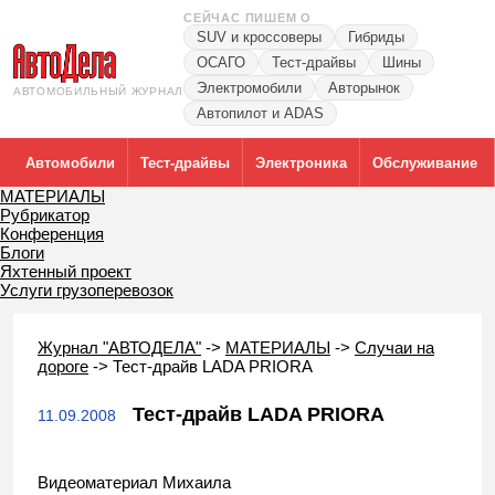
СЕЙЧАС ПИШЕМ О
SUV и кроссоверы
Гибриды
ОСАГО
Тест-драйвы
Шины
Электромобили
Авторынок
АВТОМОБИЛЬНЫЙ ЖУРНАЛ
Автопилот и ADAS
Автомобили
Тест-драйвы
Электроника
Обслуживание
МАТЕРИАЛЫ
Рубрикатор
Конференция
Блоги
Яхтенный проект
Услуги грузоперевозок
Журнал "АВТОДЕЛА"
->
МАТЕРИАЛЫ
->
Случаи на
дороге
->
Тест-драйв LADA PRIORA
Тест-драйв LADA PRIORA
11.09.2008
Видеоматериал Михаила