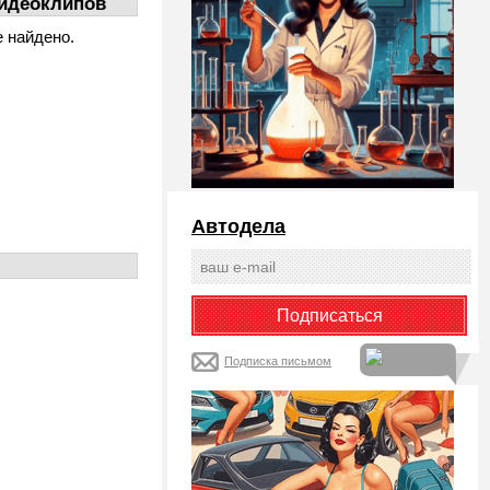
идеоклипов
е найдено.
Автодела
Подписка письмом