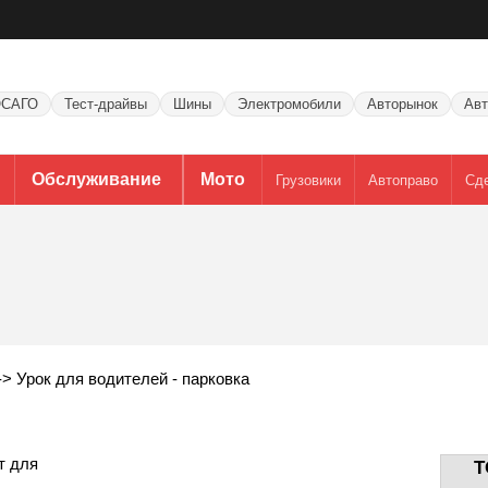
САГО
Тест-драйвы
Шины
Электромобили
Авторынок
Авт
Обслуживание
Мото
Грузовики
Автоправо
Сд
->
Урок для водителей - парковка
т для
T