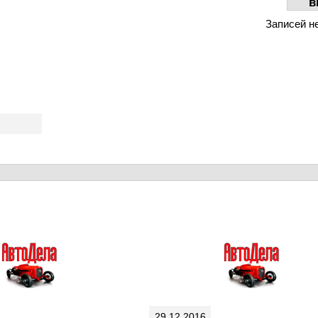
в
Записей н
29.12.2016