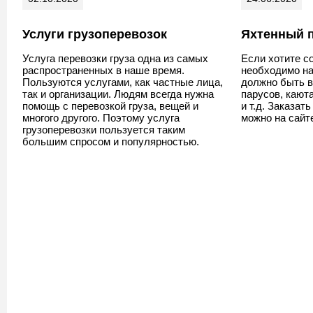
Услуги грузоперевозок
Яхтенный 
Услуга перевозки груза одна из самых
Если хотите со
распространенных в наше время.
необходимо на
Пользуются услугами, как частные лица,
должно быть в
так и организации. Людям всегда нужна
парусов, кают
помощь с перевозкой груза, вещей и
и т.д. Заказат
многого другого. Поэтому услуга
можно на сай
грузоперевозки пользуется таким
большим спросом и популярностью.