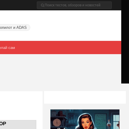
опилот и ADAS
елай сам
OP