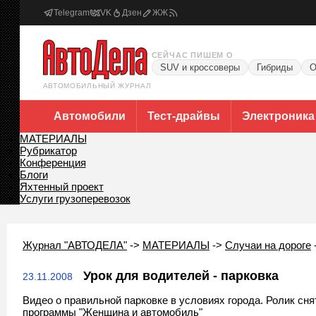
Telegram
VK
Дзен
ЖЖ
СЕЙЧАС ПИШЕМ О
SUV и кроссоверы
Гибриды
О
АВТОМОБИЛЬНЫЙ ЖУРНАЛ
Автомобили
Тест-драйвы
Электроника
МАТЕРИАЛЫ
Рубрикатор
Конференция
Блоги
Яхтенный проект
Услуги грузоперевозок
Журнал "АВТОДЕЛА"
->
МАТЕРИАЛЫ
->
Случаи на дороге
Урок для водителей - парковка
23.11.2008
Видео о правильной парковке в условиях города. Ролик сня
программы "Женщина и автомобиль"