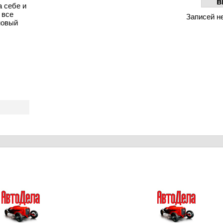
в
 себе и
 все
Записей н
новый