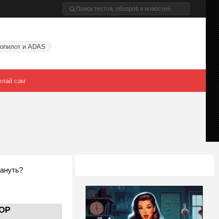
опилот и ADAS
елай сам
мануть?
OP