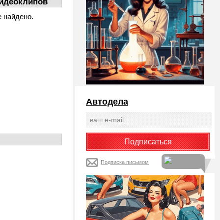
идеоклипов
е найдено.
Автодела
Подписка письмом