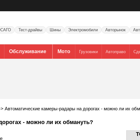
САГО
Тест-драйвы
Шины
Электромобили
Авторынок
Авт
Обслуживание
Мото
Грузовики
Автоправо
Сд
->
Автоматические камеры-радары на дорогах - можно ли их об
орогах - можно ли их обмануть?
T
ие