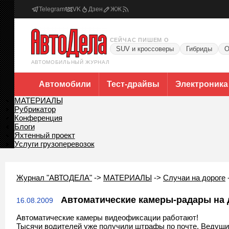
Telegram
VK
Дзен
ЖЖ
СЕЙЧАС ПИШЕМ О
SUV и кроссоверы
Гибриды
О
АВТОМОБИЛЬНЫЙ ЖУРНАЛ
Автомобили
Тест-драйвы
Электроника
МАТЕРИАЛЫ
Рубрикатор
Конференция
Блоги
Яхтенный проект
Услуги грузоперевозок
Журнал "АВТОДЕЛА"
->
МАТЕРИАЛЫ
->
Случаи на дороге
Автоматические камеры-радары на д
16.08.2009
Автоматические камеры видеофиксации работают!
Тысячи водителей уже получили штрафы по почте. Ведущ