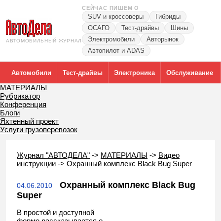
СЕЙЧАС ПИШЕМ О
SUV и кроссоверы
Гибриды
ОСАГО
Тест-драйвы
Шины
Электромобили
Авторынок
АВТОМОБИЛЬНЫЙ ЖУРНАЛ
Автопилот и ADAS
Автомобили
Тест-драйвы
Электроника
Обслуживание
МАТЕРИАЛЫ
Рубрикатор
Конференция
Блоги
Яхтенный проект
Услуги грузоперевозок
Журнал "АВТОДЕЛА"
->
МАТЕРИАЛЫ
->
Видео
инструкции
->
Охранный комплекс Black Bug Super
Охранный комплекс Black Bug
04.06.2010
Super
В простой и доступной
форме рассказывается о