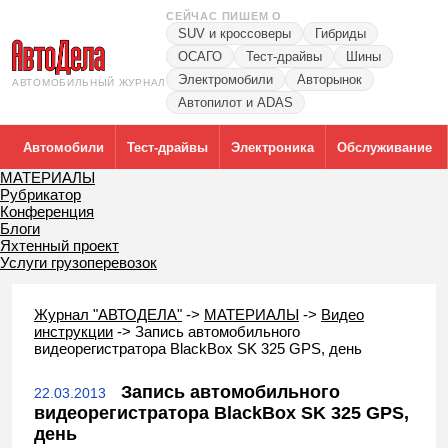
СЕЙЧАС ПИШЕМ О
SUV и кроссоверы
Гибриды
ОСАГО
Тест-драйвы
Шины
Электромобили
Авторынок
АВТОМОБИЛЬНЫЙ ЖУРНАЛ
Автопилот и ADAS
Автомобили
Тест-драйвы
Электроника
Обслуживание
МАТЕРИАЛЫ
Рубрикатор
Конференция
Блоги
Яхтенный проект
Услуги грузоперевозок
Журнал "АВТОДЕЛА"
->
МАТЕРИАЛЫ
->
Видео
инструкции
->
Запись автомобильного
видеорегистратора BlackBox SK 325 GPS, день
Запись автомобильного
22.03.2013
видеорегистратора BlackBox SK 325 GPS,
день