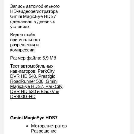
Запись автомобильного
HD-видеорегистратора
Gmini MagicEye HDS7
сделанная в дневных
условиях
Видео файл
оригинального
разрешения и
компрессии.
Размер файла: 6,9 Мб
Тест автомобильных
навигаторов: ParkCity
DVR HD 540, Prestigio
RoadRunner 500, Gmini
MagicEye HDS7, ParkCity
DVR HD 530 и BlackVue
DR400G-HD
Gmini MagicEye HDS7
Моторегистратор
Разрешение