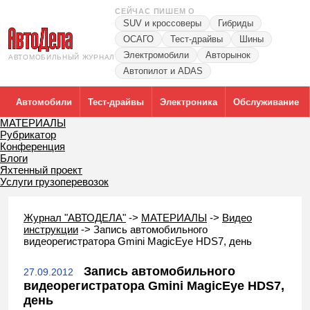
СЕЙЧАС ПИШЕМ О
SUV и кроссоверы
Гибриды
ОСАГО
Тест-драйвы
Шины
Электромобили
Авторынок
АВТОМОБИЛЬНЫЙ ЖУРНАЛ
Автопилот и ADAS
Автомобили
Тест-драйвы
Электроника
Обслуживание
МАТЕРИАЛЫ
Рубрикатор
Конференция
Блоги
Яхтенный проект
Услуги грузоперевозок
Журнал "АВТОДЕЛА"
->
МАТЕРИАЛЫ
->
Видео
инструкции
->
Запись автомобильного
видеорегистратора Gmini MagicEye HDS7, день
Запись автомобильного
27.09.2012
видеорегистратора Gmini MagicEye HDS7,
день