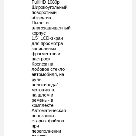
FulllHD 1080p
Широкоугольный
поворотный
объектив
Пыле- и
влагозащищенный
корпус
1.5" LCD-экран
для просмотра
записанных
фрагментов и
настроек
Крепеж на
лобовое стекло
автомобиля, на
руль
велосипеда/
мотоцикла,
на шлем и
ремень - в
комплекте
Автоматическая
перезапись
старых файлов
при
переполнении