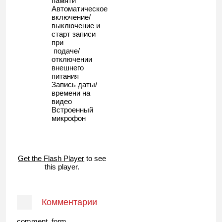
памяти
Автоматическое
включение/
выключение и
старт записи
при
подаче/
отключении
внешнего
питания
Запись даты/
времени на
видео
Встроенный
микрофон
Get the Flash Player
to see
this player.
Комментарии
comment_form