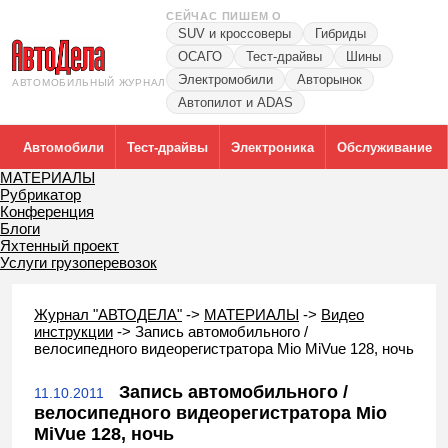
СЕЙЧАС ПИШЕМ О
SUV и кроссоверы
Гибриды
ОСАГО
Тест-драйвы
Шины
Электромобили
Авторынок
АВТОМОБИЛЬНЫЙ ЖУРНАЛ
Автопилот и ADAS
Автомобили
Тест-драйвы
Электроника
Обслуживание
МАТЕРИАЛЫ
Рубрикатор
Конференция
Блоги
Яхтенный проект
Услуги грузоперевозок
Журнал "АВТОДЕЛА"
->
МАТЕРИАЛЫ
->
Видео
инструкции
->
Запись автомобильного /
велосипедного видеорегистратора Mio MiVue 128, ночь
Запись автомобильного /
11.10.2011
велосипедного видеорегистратора Mio
MiVue 128, ночь