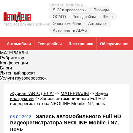
СЕЙЧАС ПИШЕМ О
SUV и кроссоверы
Гибриды
ОСАГО
Тест-драйвы
Шины
Электромобили
Авторынок
АВТОМОБИЛЬНЫЙ ЖУРНАЛ
Автопилот и ADAS
Автомобили
Тест-драйвы
Электроника
Обслуживание
МАТЕРИАЛЫ
Рубрикатор
Конференция
Блоги
Яхтенный проект
Услуги грузоперевозок
Журнал "АВТОДЕЛА"
->
МАТЕРИАЛЫ
->
Видео
инструкции
->
Запись автомобильного Full HD
видеорегистратора NEOLINE Mobile-i N7, ночь
Запись автомобильного Full HD
06.02.2013
видеорегистратора NEOLINE Mobile-i N7,
ночь