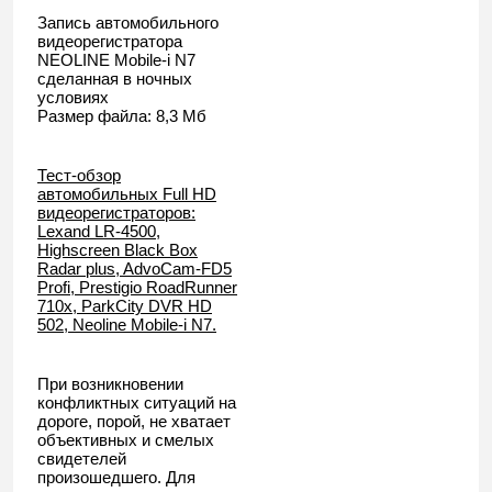
Запись автомобильного
видеорегистратора
NEOLINE Mobile-i N7
сделанная в ночных
условиях
Размер файла: 8,3 Мб
Тест-обзор
автомобильных Full HD
видеорегистраторов:
Lexand LR-4500,
Highscreen Black Box
Radar plus, AdvoCam-FD5
Profi, Prestigio RoadRunner
710x, ParkCity DVR HD
502, Neoline Mobile-i N7.
При возникновении
конфликтных ситуаций на
дороге, порой, не хватает
объективных и смелых
свидетелей
произошедшего. Для