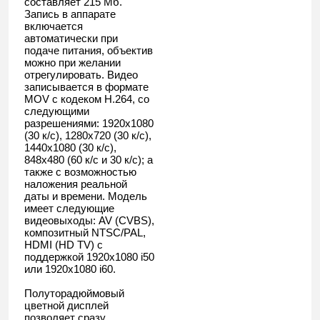
составляет 215 Мб.
Запись в аппарате
включается
автоматически при
подаче питания, объектив
можно при желании
отрегулировать. Видео
записывается в формате
MOV с кодеком H.264, со
следующими
разрешениями: 1920x1080
(30 к/с), 1280x720 (30 к/с),
1440x1080 (30 к/с),
848x480 (60 к/с и 30 к/с); а
также с возможностью
наложения реальной
даты и времени. Модель
имеет следующие
видеовыходы: AV (CVBS),
композитный NTSC/PAL,
HDMI (HD TV) с
поддержкой 1920х1080 i50
или 1920х1080 i60.
Полуторадюймовый
цветной дисплей
позволяет сразу