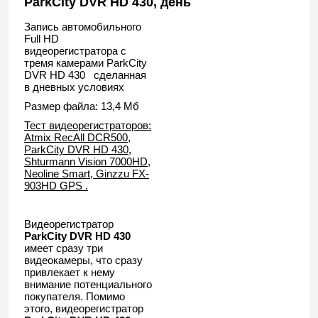
ParkCity DVR HD 430, день
Запись автомобильного
Full HD
видеорегистратора c
тремя камерами ParkCity
DVR HD 430 сделанная
в дневных условиях
Размер файла: 13,4 Мб
Тест видеорегистраторов:
Atmix RecAll DCR500,
ParkCity DVR HD 430,
Shturmann Vision 7000HD,
Neoline Smart, Ginzzu FX-
903HD GPS .
Видеорегистратор
ParkCity DVR HD 430
имеет сразу три
видеокамеры, что сразу
привлекает к нему
внимание потенциального
покупателя. Помимо
этого, видеорегистратор