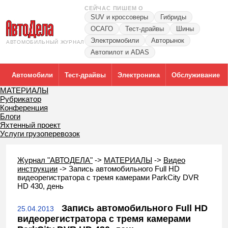
СЕЙЧАС ПИШЕМ О
SUV и кроссоверы
Гибриды
ОСАГО
Тест-драйвы
Шины
Электромобили
Авторынок
АВТОМОБИЛЬНЫЙ ЖУРНАЛ
Автопилот и ADAS
Автомобили
Тест-драйвы
Электроника
Обслуживание
МАТЕРИАЛЫ
Рубрикатор
Конференция
Блоги
Яхтенный проект
Услуги грузоперевозок
Журнал "АВТОДЕЛА"
->
МАТЕРИАЛЫ
->
Видео
инструкции
->
Запись автомобильного Full HD
видеорегистратора c тремя камерами ParkCity DVR
HD 430, день
Запись автомобильного Full HD
25.04.2013
видеорегистратора c тремя камерами