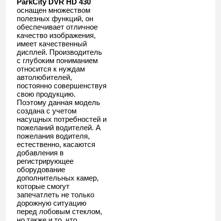
ParkCity DVR HD 430
оснащен множеством
полезных функций, он
обеспечивает отличное
качество изображения,
имеет качественный
дисплей. Производитель
с глубоким пониманием
относится к нуждам
автолюбителей,
постоянно совершенствуя
свою продукцию.
Поэтому данная модель
создана с учетом
насущных потребностей и
пожеланий водителей. А
пожелания водителя,
естественно, касаются
добавления в
регистрирующее
оборудование
дополнительных камер,
которые смогут
запечатлеть не только
дорожную ситуацию
перед лобовым стеклом,
но также и то, что