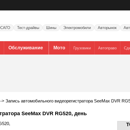
САГО
Тест-драйвы
Шины
Электромобили
Авторынок
Авт
Обслуживание
Мото
Грузовики
Автоправо
Сд
->
Запись автомобильного видеорегистратора SeeMax DVR RG5
тратора SeeMax DVR RG520, день
G520,
T