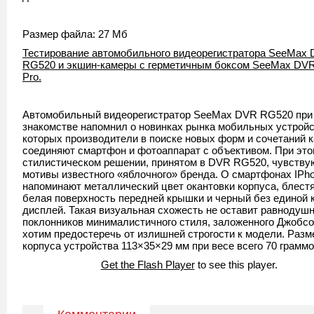
Размер файла: 27 Мб
Тестирование автомобильного видеорегистратора SeeMax
RG520 и экшин-камеры с герметичным боксом SeeMax DV
Pro.
Автомобильный видеорегистратор SeeMax DVR RG520 при
знакомстве напомнил о новинках рынка мобильных устройс
которых производители в поиске новых форм и сочетаний 
соединяют смартфон и фотоаппарат с объективом. При это
стилистическом решении, принятом в DVR RG520, чувству
мотивы известного «яблочного» бренда. О смартфонах IPh
напоминают металлический цвет окантовки корпуса, блест
белая поверхность передней крышки и черный без единой 
дисплей. Такая визуальная схожесть не оставит равнодуш
поклонников минималистичного стиля, заложенного Джобсо
хотим предостеречь от излишней строгости к модели. Разм
корпуса устройства 113×35×29 мм при весе всего 70 граммо
Get the Flash Player
to see this player.