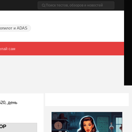
опилот и ADAS
елай сам
20, день
OP