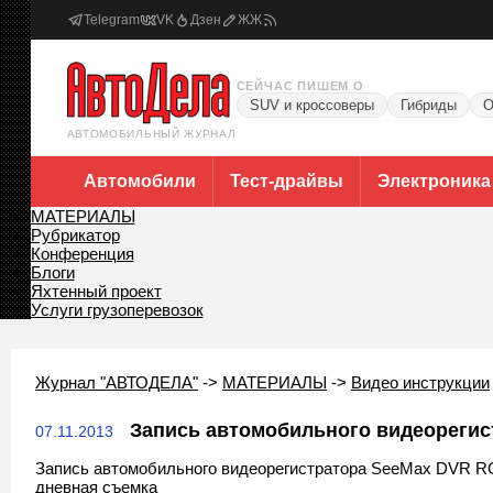
Telegram
VK
Дзен
ЖЖ
СЕЙЧАС ПИШЕМ О
SUV и кроссоверы
Гибриды
О
АВТОМОБИЛЬНЫЙ ЖУРНАЛ
Автомобили
Тест-драйвы
Электроника
МАТЕРИАЛЫ
Рубрикатор
Конференция
Блоги
Яхтенный проект
Услуги грузоперевозок
Журнал "АВТОДЕЛА"
->
МАТЕРИАЛЫ
->
Видео инструкции
Запись автомобильного видеорегис
07.11.2013
Запись автомобильного видеорегистратора SeeMax DVR R
дневная съемка