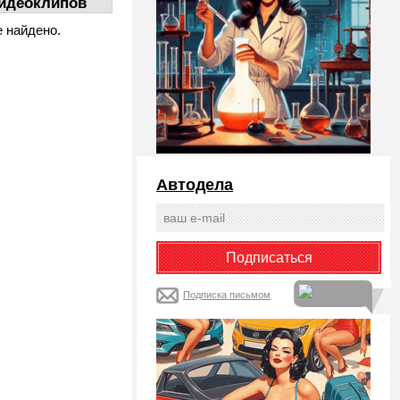
идеоклипов
е найдено.
Автодела
Подписка письмом