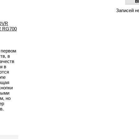
в
Записей н
 DVR
R RG700
 первом
тв, в
качеств
м в
ются
one
ящая
кнопки
ными
м, но
ер
в.