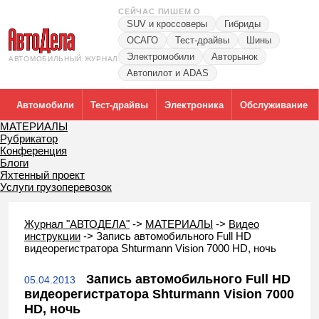
СЕЙЧАС ПИШЕМ О
SUV и кроссоверы
Гибриды
ОСАГО
Тест-драйвы
Шины
Электромобили
Авторынок
АВТОМОБИЛЬНЫЙ ЖУРНАЛ
Автопилот и ADAS
Автомобили
Тест-драйвы
Электроника
Обслуживание
МАТЕРИАЛЫ
Рубрикатор
Конференция
Блоги
Яхтенный проект
Услуги грузоперевозок
Журнал "АВТОДЕЛА"
->
МАТЕРИАЛЫ
->
Видео
инструкции
->
Запись автомобильного Full HD
видеорегистратора Shturmann Vision 7000 HD, ночь
Запись автомобильного Full HD
05.04.2013
видеорегистратора Shturmann Vision 7000
HD, ночь