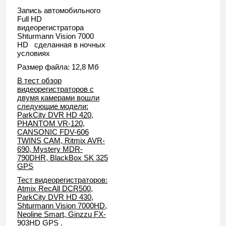
Запись автомобильного
Full HD
видеорегистратора
Shturmann Vision 7000
HD сделанная в ночных
условиях
Размер файла: 12,8 Мб
В тест обзор
видеорегистраторов с
двумя камерами вошли
следующие модели:
ParkCity DVR HD 420,
PHANTOM VR-120,
CANSONIC FDV-606
TWINS CAM, Ritmix AVR-
690, Mystery MDR-
790DHR, BlackBox SK 325
GPS
Тест видеорегистраторов:
Atmix RecAll DCR500,
ParkCity DVR HD 430,
Shturmann Vision 7000HD,
Neoline Smart, Ginzzu FX-
903HD GPS .