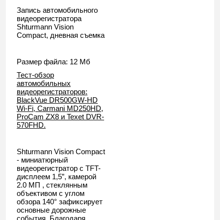
Запись автомобильного
видеорегистратора
Shturmann Vision
Compact, дневная съемка
Размер файла: 12 Мб
Тест-обзор
автомобильных
видеорегистраторов:
BlackVue DR500GW-HD
Wi-Fi, Carmani MD250HD,
ProCam ZX8 и Texet DVR-
570FHD.
Shturmann Vision Compact
- миниатюрный
видеорегистратор с TFT-
дисплеем 1,5”, камерой
2.0 МП , стеклянным
объективом с углом
обзора 140° зафиксирует
основные дорожные
события. Благодаря