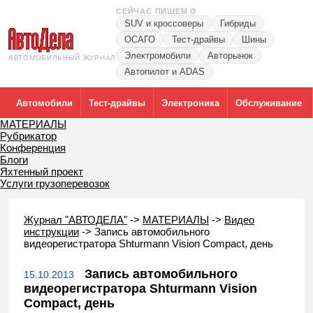
СЕЙЧАС ПИШЕМ О
SUV и кроссоверы
Гибриды
ОСАГО
Тест-драйвы
Шины
Электромобили
Авторынок
АВТОМОБИЛЬНЫЙ ЖУРНАЛ
Автопилот и ADAS
Автомобили
Тест-драйвы
Электроника
Обслуживание
МАТЕРИАЛЫ
Рубрикатор
Конференция
Блоги
Яхтенный проект
Услуги грузоперевозок
Журнал "АВТОДЕЛА"
->
МАТЕРИАЛЫ
->
Видео
инструкции
->
Запись автомобильного
видеорегистратора Shturmann Vision Compact, день
Запись автомобильного
15.10.2013
видеорегистратора Shturmann Vision
Compact, день