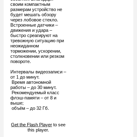
своим компактным
размерам устройство не
будет мешать обзору
через лобовое стекло.
Встроенные датчики –
движения и удара –
быстро среагируют на
тревожную ситуацию при
неожиданном
торможении, ускорении,
столкновении или резком
повороте.
Интервалы видеозаписи –
от 1 до минут.
Время автономной
работы – до 30 минут.
Рекомендуемый класс
флэш-памяти – от 8 и
выше;
объём – до 32 Гб.
Get the Flash Player
to see
this player.