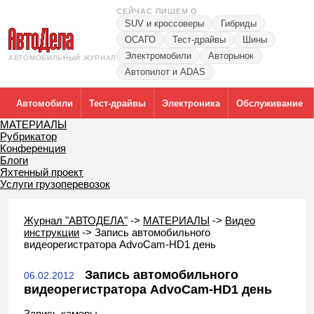
СЕЙЧАС ПИШЕМ О
SUV и кроссоверы
Гибриды
ОСАГО
Тест-драйвы
Шины
Электромобили
Авторынок
АВТОМОБИЛЬНЫЙ ЖУРНАЛ
Автопилот и ADAS
Автомобили
Тест-драйвы
Электроника
Обслуживание
МАТЕРИАЛЫ
Рубрикатор
Конференция
Блоги
Яхтенный проект
Услуги грузоперевозок
Журнал "АВТОДЕЛА"
->
МАТЕРИАЛЫ
->
Видео
инструкции
->
Запись автомобильного
видеорегистратора AdvoCam-HD1 день
Запись автомобильного
06.02.2012
видеорегистратора AdvoCam-HD1 день
Запись камеры