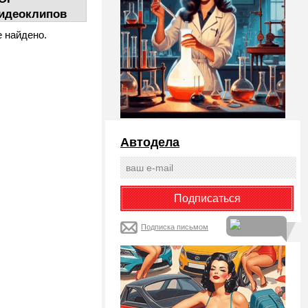
идеоклипов
е найдено.
Автодела
Подписка письмом