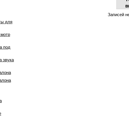
в
Записей н
ты для
смотр
а под
а звука
салона
салона
а
е