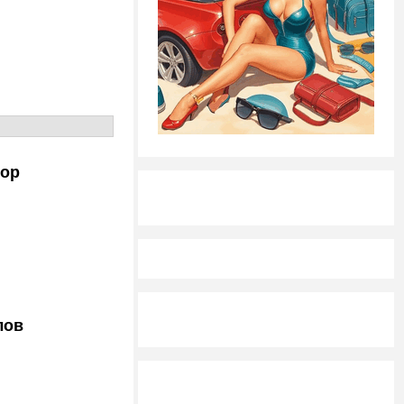
тор
лов