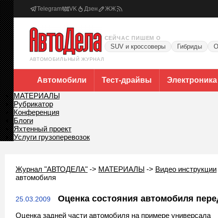
Telegram
VK
Дзен
ЖЖ
СЕЙЧАС ПИШЕМ О
SUV и кроссоверы
Гибриды
О
АВТОМОБИЛЬНЫЙ ЖУРНАЛ
Автомобили
Тест-драйвы
Электроника
МАТЕРИАЛЫ
Рубрикатор
Конференция
Блоги
Яхтенный проект
Услуги грузоперевозок
Журнал "АВТОДЕЛА"
->
МАТЕРИАЛЫ
->
Видео инструкции
автомобиля
Оценка состояния автомобиля перед
25.03.2009
Оценка задней части автомобиля на примере универсала