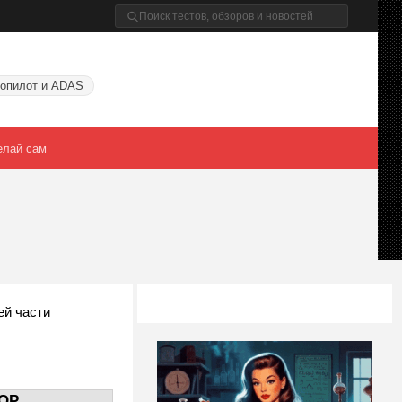
опилот и ADAS
елай сам
ей части
OP