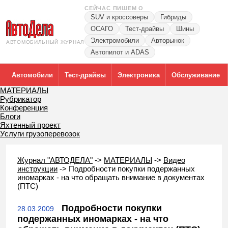
СЕЙЧАС ПИШЕМ О
SUV и кроссоверы
Гибриды
ОСАГО
Тест-драйвы
Шины
Электромобили
Авторынок
АВТОМОБИЛЬНЫЙ ЖУРНАЛ
Автопилот и ADAS
Автомобили
Тест-драйвы
Электроника
Обслуживание
МАТЕРИАЛЫ
Рубрикатор
Конференция
Блоги
Яхтенный проект
Услуги грузоперевозок
Журнал "АВТОДЕЛА"
->
МАТЕРИАЛЫ
->
Видео
инструкции
->
Подробности покупки подержанных
иномарках - на что обращать внимание в документах
(ПТС)
Подробности покупки
28.03.2009
подержанных иномарках - на что