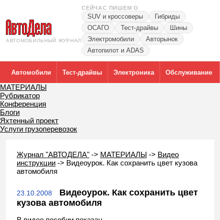
СЕЙЧАС ПИШЕМ О
SUV и кроссоверы
Гибриды
ОСАГО
Тест-драйвы
Шины
Электромобили
Авторынок
АВТОМОБИЛЬНЫЙ ЖУРНАЛ
Автопилот и ADAS
Автомобили
Тест-драйвы
Электроника
Обслуживание
МАТЕРИАЛЫ
Рубрикатор
Конференция
Блоги
Яхтенный проект
Услуги грузоперевозок
Журнал "АВТОДЕЛА"
->
МАТЕРИАЛЫ
->
Видео
инструкции
->
Видеоурок. Как сохранить цвет кузова
автомобиля
Видеоурок. Как сохранить цвет
23.10.2008
кузова автомобиля
В видео пособии показан