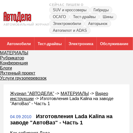
СЕЙЧАС ПИШЕМ О
SUV и кроссоверы
Гибриды
ОСАГО
Тест-драйвы
Шины
Электромобили
Авторынок
АВТОМОБИЛЬНЫЙ ЖУРНАЛ
Автопилот и ADAS
Автомобили
Тест-драйвы
Электроника
Обслуживание
МАТЕРИАЛЫ
Рубрикатор
Конференция
Блоги
Яхтенный проект
Услуги грузоперевозок
Журнал "АВТОДЕЛА"
->
МАТЕРИАЛЫ
->
Видео
инструкции
->
Изготовления Lada Kalina на заводе
"АвтоВаз" - Часть 1
Изготовления Lada Kalina на
04.09.2010
заводе "АвтоВаз" - Часть 1
Как собирают Лада