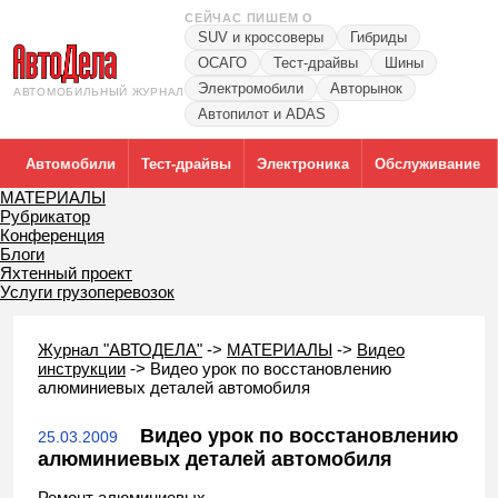
СЕЙЧАС ПИШЕМ О
SUV и кроссоверы
Гибриды
ОСАГО
Тест-драйвы
Шины
Электромобили
Авторынок
АВТОМОБИЛЬНЫЙ ЖУРНАЛ
Автопилот и ADAS
Автомобили
Тест-драйвы
Электроника
Обслуживание
МАТЕРИАЛЫ
Рубрикатор
Конференция
Блоги
Яхтенный проект
Услуги грузоперевозок
Журнал "АВТОДЕЛА"
->
МАТЕРИАЛЫ
->
Видео
инструкции
->
Видео урок по восстановлению
алюминиевых деталей автомобиля
Видео урок по восстановлению
25.03.2009
алюминиевых деталей автомобиля
Ремонт алюминиевых