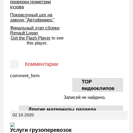
проверки геометрии
кузова
Покрасочный цех на
заводе "Автофрамос"
Финальный этап сборки
Renault Logan
Get the Flash Player
to see
this player.
Комментарии
comment_form
TOP
видеоклипов
Записей не найдено.
Другие материалы раздела
02.10.2020
АвтоДела
Услуги грузоперевозок