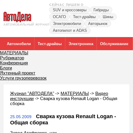
СЕЙЧАС ПИШЕМ О
SUV и кроссоверы
Гибриды
ОСАГО
Тест-драйвы
Шины
Электромобили
Авторынок
АВТОМОБИЛЬНЫЙ ЖУРНАЛ
Автопилот и ADAS
Автомобили
Тест-драйвы
Электроника
Обслуживание
МАТЕРИАЛЫ
Рубрикатор
Конференция
Блоги
Яхтенный проект
Услуги грузоперевозок
Журнал "АВТОДЕЛА"
->
МАТЕРИАЛЫ
->
Видео
инструкции
->
Сварка кузова Renault Logan - Общая
сборка
Сварка кузова Renault Logan -
25.05.2009
Общая сборка
Завод Атофрамос, цех