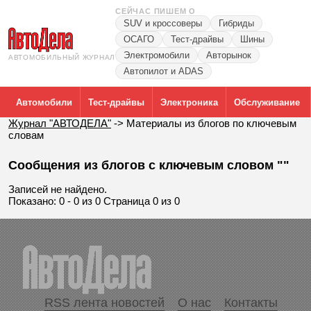
СЕЙЧАС ПИШЕМ О
SUV и кроссоверы
Гибриды
ОСАГО
Тест-драйвы
Шины
Электромобили
Авторынок
АВТОМОБИЛЬНЫЙ ЖУРНАЛ
Автопилот и ADAS
Автомобили
Тест-драйвы
Электроника
Обслуживание
Журнал "АВТОДЕЛА"
->
Материалы из блогов по ключевым
словам
Сообщения из блогов с ключевым словом ""
Записей не найдено.
Показано: 0 - 0 из 0 Страница 0 из 0
RSS лента новостей
О нас
Контакты