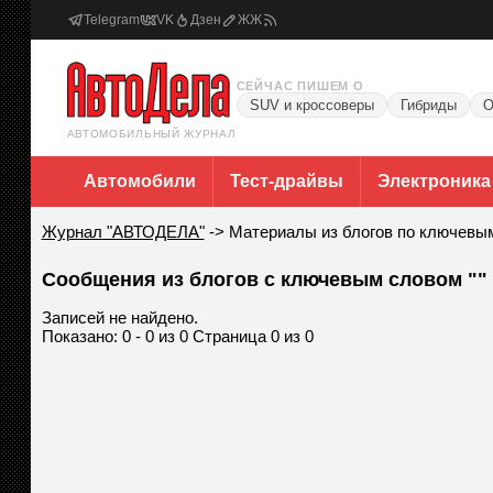
Telegram
VK
Дзен
ЖЖ
СЕЙЧАС ПИШЕМ О
SUV и кроссоверы
Гибриды
О
АВТОМОБИЛЬНЫЙ ЖУРНАЛ
Автомобили
Тест-драйвы
Электроника
Журнал "АВТОДЕЛА"
->
Материалы из блогов по ключевы
Сообщения из блогов с ключевым словом ""
Записей не найдено.
Показано: 0 - 0 из 0 Страница 0 из 0