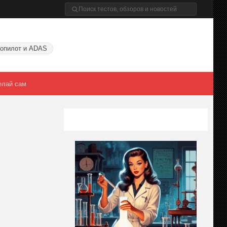
опилот и ADAS
елай сам