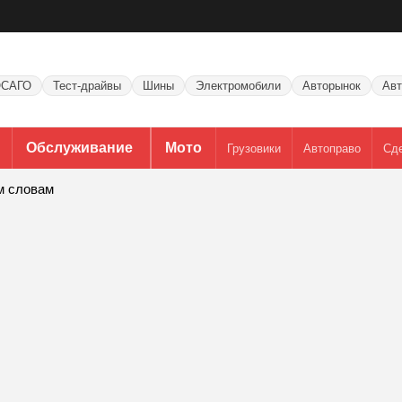
САГО
Тест-драйвы
Шины
Электромобили
Авторынок
Авт
Обслуживание
Мото
Грузовики
Автоправо
Сд
м словам