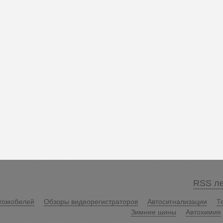
RSS ле
томобилей
Обзоры видеорегистраторов
Автосигнализации
Т
Зимние шины
Автохимия