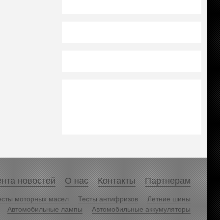
нта новостей
О нас
Контакты
Партнерам
есты моторных масел
Тесты антифризов
Летние шины
Автомобильные лампы
Автомобильные аккумуляторы