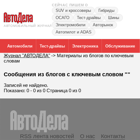
СЕЙЧАС ПИШЕМ О
SUV и кроссоверы
Гибриды
ОСАГО
Тест-драйвы
Шины
Электромобили
Авторынок
АВТОМОБИЛЬНЫЙ ЖУРНАЛ
Автопилот и ADAS
Автомобили
Тест-драйвы
Электроника
Обслуживание
Журнал "АВТОДЕЛА"
->
Материалы из блогов по ключевым
словам
Сообщения из блогов с ключевым словом ""
Записей не найдено.
Показано: 0 - 0 из 0 Страница 0 из 0
RSS лента новостей
О нас
Контакты