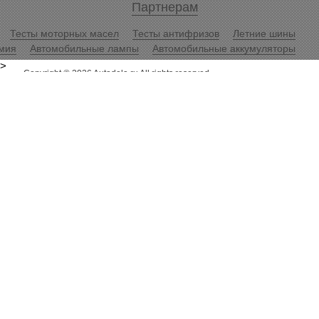
Партнерам
Тесты моторных масел
Тесты антифризов
Летние шины
мия
Автомобильные лампы
Автомобильные аккумуляторы
>
Copyright © 2026 Autodela.ru All rights reserved.
Копирование информационных материалов разрешается только
при условии размещения гиперссылки
«Журнал АвтоДела»
.