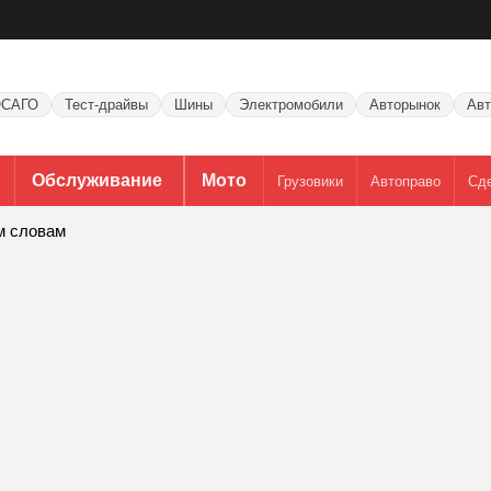
САГО
Тест-драйвы
Шины
Электромобили
Авторынок
Авт
Обслуживание
Мото
Грузовики
Автоправо
Сд
м словам