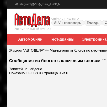
Telegram
VK
Дзен
ЖЖ
СЕЙЧАС ПИШЕМ О
SUV и кроссоверы
Гибриды
О
АВТОМОБИЛЬНЫЙ ЖУРНАЛ
Автомобили
Тест-драйвы
Электроника
Журнал "АВТОДЕЛА"
->
Материалы из блогов по ключевы
Сообщения из блогов с ключевым словом ""
Записей не найдено.
Показано: 0 - 0 из 0 Страница 0 из 0