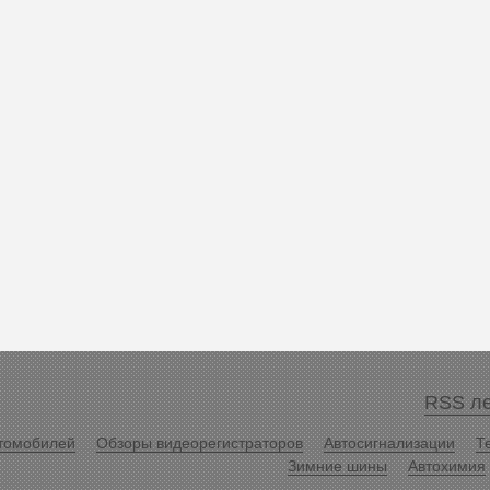
RSS ле
томобилей
Обзоры видеорегистраторов
Автосигнализации
Т
Зимние шины
Автохимия