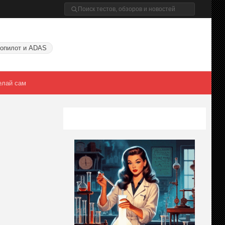
опилот и ADAS
елай сам