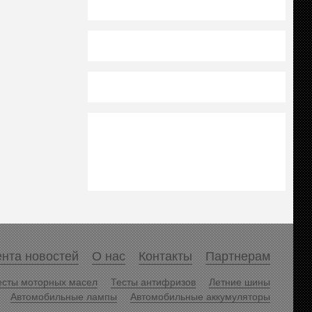
нта новостей
О нас
Контакты
Партнерам
есты моторных масел
Тесты антифризов
Летние шины
Автомобильные лампы
Автомобильные аккумуляторы