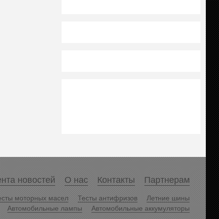
нта новостей
О нас
Контакты
Партнерам
есты моторных масел
Тесты антифризов
Летние шины
Автомобильные лампы
Автомобильные аккумуляторы