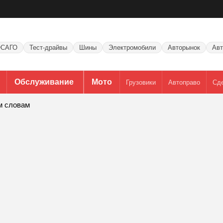
САГО
Тест-драйвы
Шины
Электромобили
Авторынок
Авт
Обслуживание
Мото
Грузовики
Автоправо
Сд
м словам