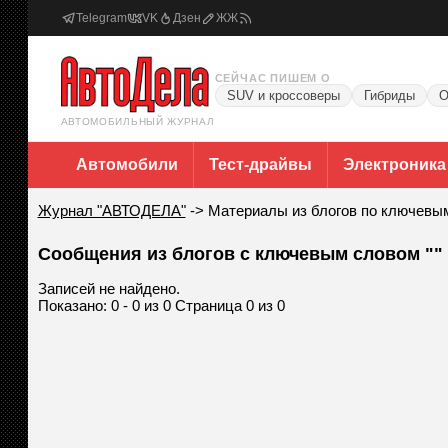
Telegram
VK
Дзен
ЖЖ
СЕЙЧАС ПИШЕМ О
SUV и кроссоверы
Гибриды
О
АВТОМОБИЛЬНЫЙ ЖУРНАЛ
Автомобили
Тест-драйвы
Электроника
Журнал "АВТОДЕЛА"
->
Материалы из блогов по ключевы
Сообщения из блогов с ключевым словом ""
Записей не найдено.
Показано: 0 - 0 из 0 Страница 0 из 0