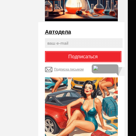
Автодела
Подписка письмом