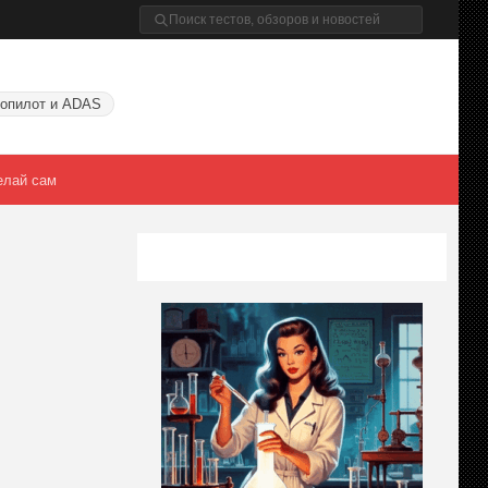
опилот и ADAS
елай сам