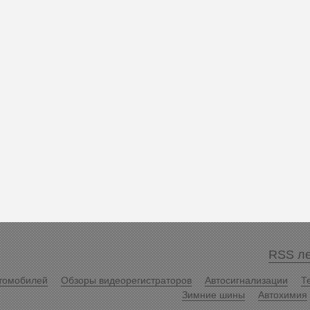
RSS ле
томобилей
Обзоры видеорегистраторов
Автосигнализации
Т
Зимние шины
Автохимия