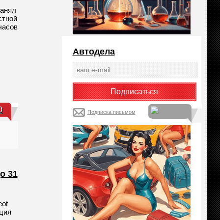
занял
стной
часов
Автодела
0
Подписка письмом
о 31
eot
кция