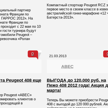
Компактный спорткар Peugeot RCZ 
первое место в своем классе в изве
иальный партнер
австралийской гонке-марафоне «12 
оната Франции по
Батерста-2013».
 ГАРРОС 2012». На
нате Франции по
 проходит с 22 мая по 10
и гости турнира будут
томобили Peugeot –
ревозчика «Ролан
0
21.03.2013
ABEC
та Peugeot 408 еще
ВЫГОДА до 120.000 руб. на
Пежо 408 2012 года! Акция д
марта!
ер Peugeot «АВЕС»
мировать клиентов о
Теперь Вы можете приобрести Peug
 проходящей в
408 c выгодой до 120 000 рублей. А