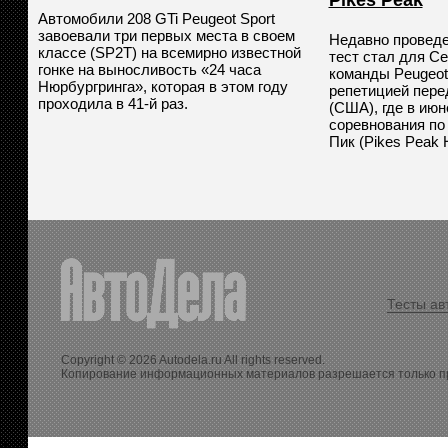
Pikes Peak
Автомобили 208 GTi Peugeot Sport
завоевали три первых места в своем
Недавно проведе
классе (SP2T) на всемирно известной
тест стал для С
гонке на выносливость «24 часа
команды Peugeot
Нюрбургринга», которая в этом году
репетицией пере
проходила в 41-й раз.
(США), где в июн
соревнования по
Пик (Pikes Peak Hi
Тесты ав
Copyright © 2026 Autodela.ru All rights reserved.
Копирование информационных материалов разрешается только п
>