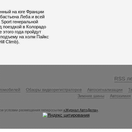
нный на юге Франции
ебастьена Леба и всей
 Sport генеральной
д поездкой в Колорадо
е этого года пройдут
 подъему на холм Пайкс
ll Climb).
RSS ле
томобилей
Обзоры видеорегистраторов
Автосигнализации
Т
Зимние шины
Автохимия
ри условии размещения гиперссылки
«Журнал АвтоДела»
.