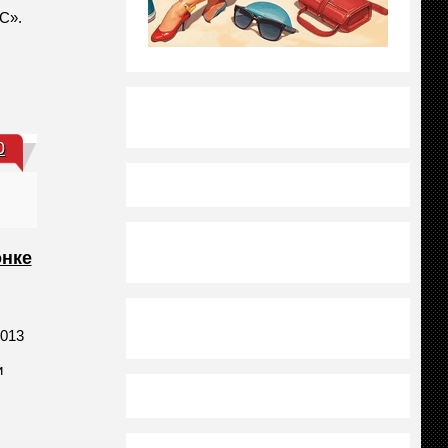
С».
0
онке
2013
и