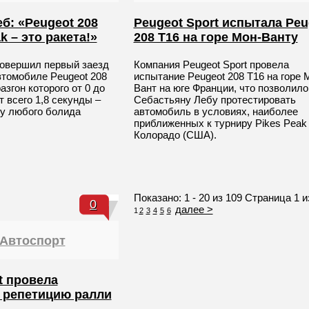
б: «Peugeot 208
Peugeot Sport испытала Peu
k – это ракета!»
208 T16 на горе Мон-Ванту
овершил первый заезд
Компания Peugeot Sport провела
втомобиле Peugeot 208
испытание Peugeot 208 T16 на горе 
азгон которого от 0 до
Вант на юге Франции, что позволило
т всего 1,8 секунды –
Себастьяну Лебу протестировать
 у любого болида
автомобиль в условиях, наиболее
приближенных к турниру Pikes Peak
Колорадо (США).
Показано: 1 - 20 из 109 Страница 1 и
0
далее >
1
2
3
4
5
6
 Автоспорт
t провела
 репетицию ралли