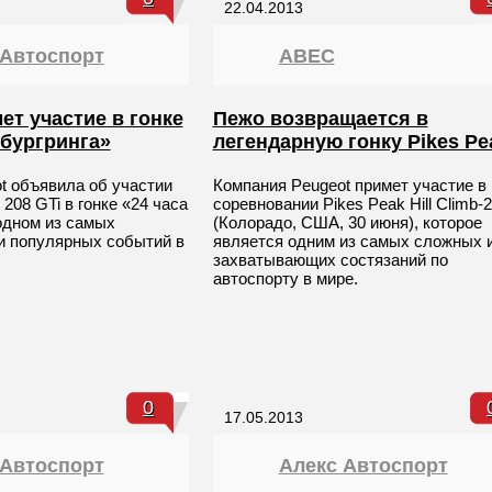
22.04.2013
 Автоспорт
ABEC
ет участие в гонке
Пежо возвращается в
рбургринга»
легендарную гонку Pikes Pe
t объявила об участии
Компания Peugeot примет участие в
208 GTi в гонке «24 часа
соревновании Pikes Peak Hill Climb-
одном из самых
(Колорадо, США, 30 июня), которое
и популярных событий в
является одним из самых сложных 
.
захватывающих состязаний по
автоспорту в мире.
0
17.05.2013
 Автоспорт
Алекс Автоспорт