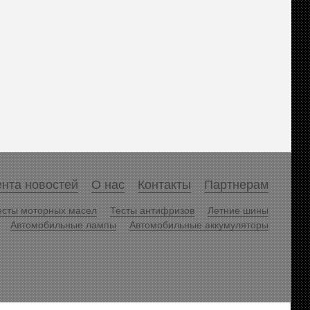
нта новостей
О нас
Контакты
Партнерам
есты моторных масел
Тесты антифризов
Летние шины
Автомобильные лампы
Автомобильные аккумуляторы