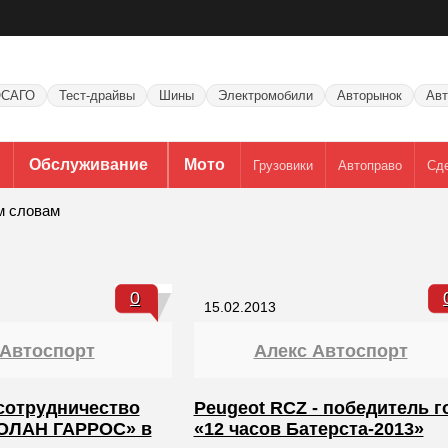
САГО
Тест-драйвы
Шины
Электромобили
Авторынок
Авт
Обслуживание
Мото
Грузовики
Автоправо
Сд
м словам
0
15.02.2013
 Автоспорт
Алекс Автоспорт
сотрудничество
Peugeot RCZ - победитель г
РОЛАН ГАРРОС» в
«12 часов Батерста-2013»