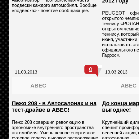
2012 году
подвески каждого автомобиля. Вообще
«подвеска» - понятие обобщающее.
PEUGEOT – офиц
открытого чемпи
теннису «РОЛАН
открытом чемпио
теннису, который
июня, участники 
использовать ав
официального пе
Гаррос».
0
11.03.2013
13.03.2013
ABEC
ABEC
Пежо 208 - в Автосалонах и на
До конца мар
тест-драйве в АВЕС!
выгоднее!
Пежо 208 совершил революцию в
Крупнейший дил
эргономике внутреннего пространства
спешит проинфор
автомобиля. Уменьшенное спортивное
весенней акции,
рулевое колесо, высокое расположение
автосалонах.