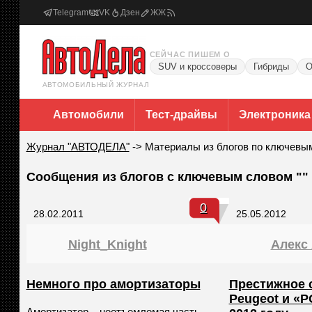
Telegram
VK
Дзен
ЖЖ
СЕЙЧАС ПИШЕМ О
SUV и кроссоверы
Гибриды
О
АВТОМОБИЛЬНЫЙ ЖУРНАЛ
Автомобили
Тест-драйвы
Электроника
Журнал "АВТОДЕЛА"
->
Материалы из блогов по ключевы
Сообщения из блогов с ключевым словом ""
0
28.02.2011
25.05.2012
Night_Knight
Алекс
Немного про амортизаторы
Престижное 
Peugeot и «
Амортизатор – неотъемлемая часть