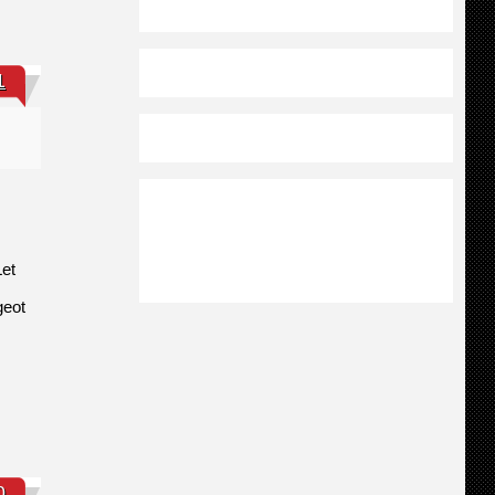
1
et
geot
0