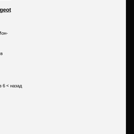
geot
Мон-
 в
з 6
< назад