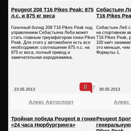
Peugeot 208 T16 Pikes Peak: 875
Себастьен Ле
л.с. и 875 кг веса
T16 Pikes Pea
Гоночный болид 208 T16 Pikes Peak под
Себастьен Леб с
управлением Себастьяна Леба может
на спортивном а
стать главным триумфатором гонки Pikes
T16 Pikes Peak, р
Peak. Для этого у автомобиля есть все
100 км/ч занимае
необходимое: соотношение 875 л.с. на
это меньше, чем
875 кг веса, полный привод и
Формулы-1.
замечательная аэродинамика.
0
23.05.2013
30.05.2013
Алекс Автоспорт
Алекс
Тройная победа Peugeot в гонке
Peugeot Spor
«24 часа Нюрбургринга»
генеральную