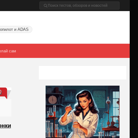
опилот и ADAS
елай сам
0
онки