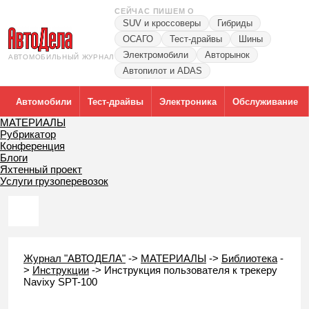
СЕЙЧАС ПИШЕМ О
SUV и кроссоверы
Гибриды
ОСАГО
Тест-драйвы
Шины
Электромобили
Авторынок
АВТОМОБИЛЬНЫЙ ЖУРНАЛ
Автопилот и ADAS
Автомобили
Тест-драйвы
Электроника
Обслуживание
МАТЕРИАЛЫ
Рубрикатор
Конференция
Блоги
Яхтенный проект
Услуги грузоперевозок
Журнал "АВТОДЕЛА"
->
МАТЕРИАЛЫ
->
Библиотека
-
>
Инструкции
->
Инструкция пользователя к трекеру
Navixy SPT-100