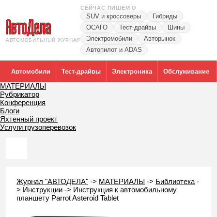
СЕЙЧАС ПИШЕМ О
SUV и кроссоверы
Гибриды
ОСАГО
Тест-драйвы
Шины
Электромобили
Авторынок
АВТОМОБИЛЬНЫЙ ЖУРНАЛ
Автопилот и ADAS
Автомобили
Тест-драйвы
Электроника
Обслуживание
МАТЕРИАЛЫ
Рубрикатор
Конференция
Блоги
Яхтенный проект
Услуги грузоперевозок
Журнал "АВТОДЕЛА"
->
МАТЕРИАЛЫ
->
Библиотека
-
>
Инструкции
->
Инструкция к автомобильному
планшету Parrot Asteroid Tablet