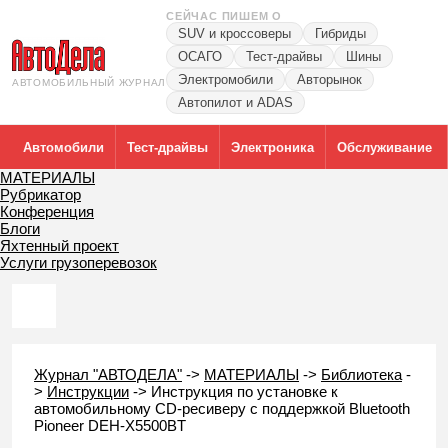
СЕЙЧАС ПИШЕМ О
SUV и кроссоверы
Гибриды
ОСАГО
Тест-драйвы
Шины
Электромобили
Авторынок
АВТОМОБИЛЬНЫЙ ЖУРНАЛ
Автопилот и ADAS
Автомобили
Тест-драйвы
Электроника
Обслуживание
МАТЕРИАЛЫ
Рубрикатор
Конференция
Блоги
Яхтенный проект
Услуги грузоперевозок
Журнал "АВТОДЕЛА"
->
МАТЕРИАЛЫ
->
Библиотека
-
>
Инструкции
->
Инструкция по установке к
автомобильному CD-ресиверу с поддержкой Bluetooth
Pioneer DEH-X5500BT