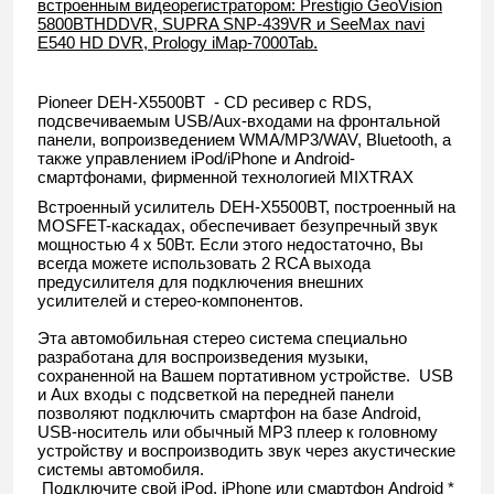
встроенным видеорегистратором: Prestigio GeoVision
5800BTHDDVR, SUPRA SNP-439VR и SeeMax navi
E540 HD DVR, Prology iMap-7000Tab.
Pioneer DEH-X5500BT - CD ресивер с RDS,
подсвечиваемым USB/Aux-входами на фронтальной
панели, вопроизведением WMA/MP3/WAV, Bluetooth, а
также управлением iPod/iPhone и Android-
смартфонами, фирменной технологией MIXTRAX
Встроенный усилитель DEH-X5500BT, построенный на
MOSFET-каскадах, обеспечивает безупречный звук
мощностью 4 x 50Вт. Если этого недостаточно, Вы
всегда можете использовать 2 RCA выхода
предусилителя для подключения внешних
усилителей и стерео-компонентов.
Эта автомобильная стерео система специально
разработана для воспроизведения музыки,
сохраненной на Вашем портативном устройстве. USB
и Aux входы с подсветкой на передней панели
позволяют подключить смартфон на базе Android,
USB-носитель или обычный MP3 плеер к головному
устройству и воспроизводить звук через акустические
системы автомобиля.
Подключите свой iPod, iPhone или смартфон Android *