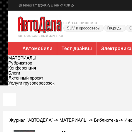
Telegram
VK
Дзен
ЖЖ
СЕЙЧАС ПИШЕМ О
SUV и кроссоверы
Гибриды
О
АВТОМОБИЛЬНЫЙ ЖУРНАЛ
Автомобили
Тест-драйвы
Электроника
МАТЕРИАЛЫ
Рубрикатор
Конференция
Блоги
Яхтенный проект
Услуги грузоперевозок
Журнал "АВТОДЕЛА"
->
МАТЕРИАЛЫ
->
Библиотека
->
Инс