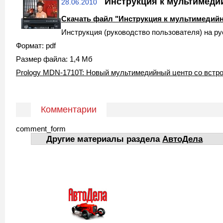
Инструкция к мультимеди
28.06.2010
Скачать файл "Инструкция к мультимедийн
Инструкция (руководство пользователя) на р
Формат: pdf
Размер файла: 1,4 Мб
Prology MDN-1710T: Новый мультимедийный центр со встро
Комментарии
comment_form
Другие материалы раздела
АвтоДела