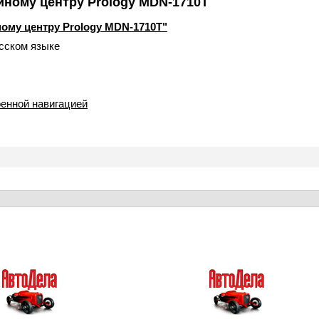
йному центру Prology MDN-1710T
ому центру Prology MDN-1710T"
усском языке
енной навигацией