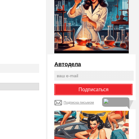
Автодела
Подписка письмом