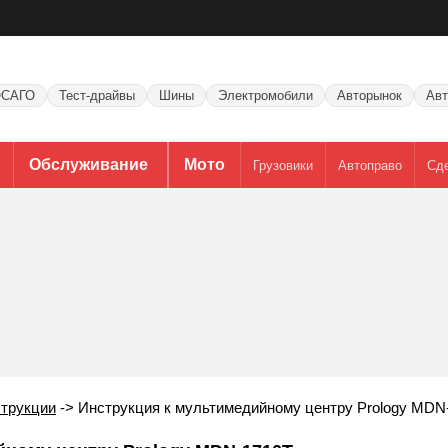
САГО
Тест-драйвы
Шины
Электромобили
Авторынок
Авт
Обслуживание
Мото
Грузовики
Автоправо
Сд
трукции
->
Инструкция к мультимедийному центру Prology MDN