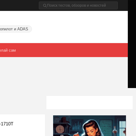
опилот и ADAS
елай сам
-1710T