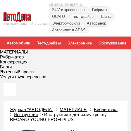
СЕЙЧАС ПИШЕМ О
SUV и кроссоверы
Гибриды
ОСАГО
Тест-драйвы
Шины
Электромобили
Авторынок
АВТОМОБИЛЬНЫЙ ЖУРНАЛ
Автопилот и ADAS
Автомобили
Тест-драйвы
Электроника
Обслуживание
МАТЕРИАЛЫ
Рубрикатор
Конференция
Блоги
Яхтенный проект
Услуги грузоперевозок
Журнал "АВТОДЕЛА"
->
МАТЕРИАЛЫ
->
Библиотека
-
>
Инструкции
->
Инструкция к детскому креслу
RECARO YOUNG PROFI PLUS