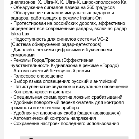
диапазонов: Х, Ultra-X, К, Ultra-K, широкополосного Ка
- Обнаружение сигналов лазера на 360 градусов
- Обнаружение сигналов импульсных радаров и
радаров, работающих в режиме Instant-On
- Протестирован на российских дорогах, эффективно
определяет все современные радары, включая радар
Iskra Lux
- Недоступность для сигналов системы VG-2
(Система обнаружения радар-детекторов)
- Дисплей с четкими цифровыми и буквенными
символами
- Режимы Город/Трасса (Эффективная
чувствительность К-диапазона в режиме «Город»)
- Автоматический беззвучный режим
- Голосовое оповещение
- Выбор языка оповещения: русский и английский
- Пятиступенчатое звуковое и визуальное оповещение
- Контроль яркости дисплея
- Специальная схема против ложных срабатываний
- Удобный поворотный переключатель для контроля
громкости и включения прибора
- Удобная установочная скоба (защелкивающаяся)
- Автоматический контроль напряжения
- Сохранение настроек последнего использования