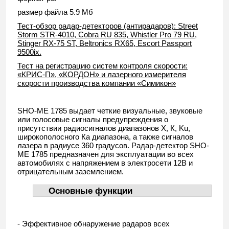
размер файла 5.9 Мб
Тест-обзор радар-детекторов (антирадаров): Street
Storm STR-4010, Cobra RU 835, Whistler Pro 79 RU,
Stinger RX-75 ST, Beltronics RX65, Escort Passport
9500ix.
Тест на регистрацию систем контроля скорости:
«КРИС-П», «КОРДОН» и лазерного измерителя
скорости производства компании «Симикон»
SHO-MЕ 1785 выдает четкие визуальные, звуковые
или голосовые сигналы предупреждения о
присутствии радиосигналов диапазонов Х, К, Ku,
широкополосного Ка диапазона, а также сигналов
лазера в радиусе 360 градусов. Радар-детектор SHO-
ME 1785 предназначен для эксплуатации во всех
автомобилях с напряжением в электросети 12В и
отрицательным заземлением.
Основные функции
- Эффективное обнаружение радаров всех