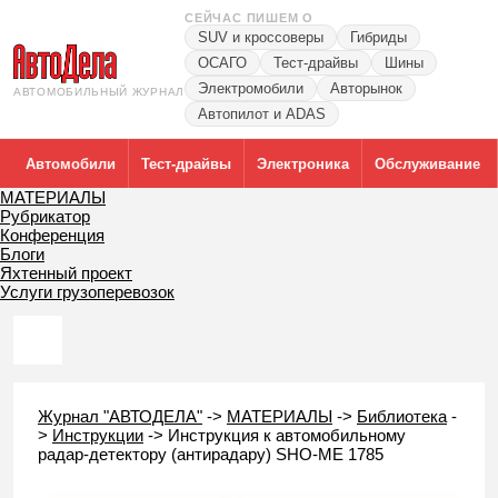
СЕЙЧАС ПИШЕМ О
SUV и кроссоверы
Гибриды
ОСАГО
Тест-драйвы
Шины
Электромобили
Авторынок
АВТОМОБИЛЬНЫЙ ЖУРНАЛ
Автопилот и ADAS
Автомобили
Тест-драйвы
Электроника
Обслуживание
МАТЕРИАЛЫ
Рубрикатор
Конференция
Блоги
Яхтенный проект
Услуги грузоперевозок
Журнал "АВТОДЕЛА"
->
МАТЕРИАЛЫ
->
Библиотека
-
>
Инструкции
->
Инструкция к автомобильному
радар-детектору (антирадару) SHO-ME 1785