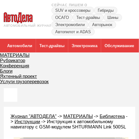
СЕЙЧАС ПИШЕМ О
SUV и кроссоверы
Гибриды
ОСАГО
Тест-драйвы
Шины
Электромобили
Авторынок
АВТОМОБИЛЬНЫЙ ЖУРНАЛ
Автопилот и ADAS
Автомобили
Тест-драйвы
Электроника
Обслуживание
МАТЕРИАЛЫ
Рубрикатор
Конференция
Блоги
Яхтенный проект
Услуги грузоперевозок
Журнал "АВТОДЕЛА"
->
МАТЕРИАЛЫ
->
Библиотека
-
>
Инструкции
->
Инструкция к автомобильному
навигатору с GSM-модулем SHTURMANN Link 500SL