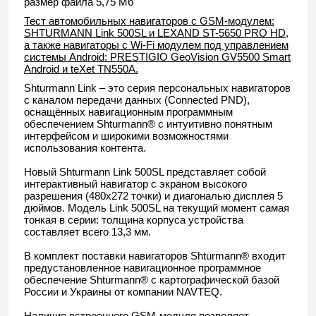
размер файла 5,75 Мб
Тест автомобильных навигаторов с GSM-модулем:
SHTURMANN Link 500SL и LEXAND ST-5650 PRO HD,
а также навигаторы с Wi-Fi модулем под управлением
системы Android: PRESTIGIO GeoVision GV5500 Smart
Android и teXet TN550A.
Shturmann Link – это серия персональных навигаторов
с каналом передачи данных (Connected PND),
оснащённых навигационным программным
обеспечением Shturmann® с интуитивно понятным
интерфейсом и широкими возможностями
использования контента.
Новый Shturmann Link 500SL представляет собой
интерактивный навигатор с экраном высокого
разрешения (480х272 точки) и диагональю дисплея 5
дюймов. Модель Link 500SL на текущий момент самая
тонкая в серии: толщина корпуса устройства
составляет всего 13,3 мм.
В комплект поставки навигаторов Shturmann® входит
предустановленное навигационное программное
обеспечение Shturmann® с картографической базой
России и Украины от компании NAVTEQ.
Наличие встроенного GSM-модуля позволяет