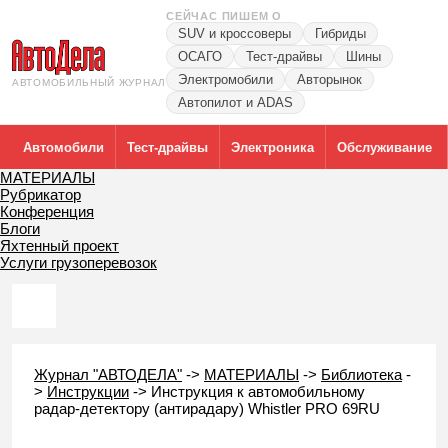
СЕЙЧАС ПИШЕМ О
SUV и кроссоверы
Гибриды
ОСАГО
Тест-драйвы
Шины
Электромобили
Авторынок
АВТОМОБИЛЬНЫЙ ЖУРНАЛ
Автопилот и ADAS
Автомобили
Тест-драйвы
Электроника
Обслуживание
МАТЕРИАЛЫ
Рубрикатор
Конференция
Блоги
Яхтенный проект
Услуги грузоперевозок
Журнал "АВТОДЕЛА"
->
МАТЕРИАЛЫ
->
Библиотека
-
>
Инструкции
->
Инструкция к автомобильному
радар-детектору (антирадару) Whistler PRO 69RU