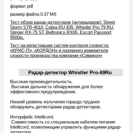
формат pdf
размер файла 0.37 Мб
Тест-обзор радар-детекторов (антирадаров): Street
Storm STR-4010, Cobra RU 835, Whistler Pro 79 RU,
Stinger RX-75 ST, Beltronics RX65, Escort Passport
9500ix.
Тест на регистрацию систем контроля скорости:
«КРИС-П», «КОРДОН» и лазерного измерителя
скорости производства компании «Симикон»
Радар-детектор Whistler Pro-69Ru
Высокая производительность.
Высокая дальность обнаружения для более
эффективного предупреждения.
Низкий уровень излучения гораздо труднее
обнаружить детекторами радар-детекторов.
Интерфейс Intellicord.
Совместимость со специальным кабелем питания
Intellicord, позволяющим управлять функциями радар-
детектора.