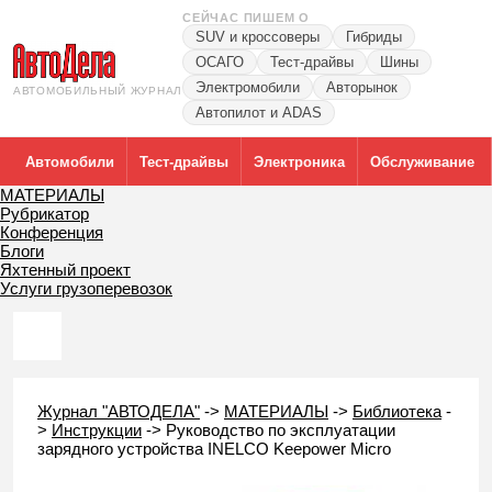
СЕЙЧАС ПИШЕМ О
SUV и кроссоверы
Гибриды
ОСАГО
Тест-драйвы
Шины
Электромобили
Авторынок
АВТОМОБИЛЬНЫЙ ЖУРНАЛ
Автопилот и ADAS
Автомобили
Тест-драйвы
Электроника
Обслуживание
МАТЕРИАЛЫ
Рубрикатор
Конференция
Блоги
Яхтенный проект
Услуги грузоперевозок
Журнал "АВТОДЕЛА"
->
МАТЕРИАЛЫ
->
Библиотека
-
>
Инструкции
->
Руководство по эксплуатации
зарядного устройства INELCO Keepower Micro