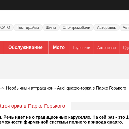
САГО
Тест-драйвы
Шины
Электромобили
Авторынок
Авт
Обслуживание
Мото
Грузовики
Автоправо
Сд
Необычный аттракцион - Audi quattro-горка в Парке Горького
tro-горка в Парке Горького
. Речь идет не о традиционных каруселях. На сей раз - это 
озможности фирменной системы полного привода quattro.