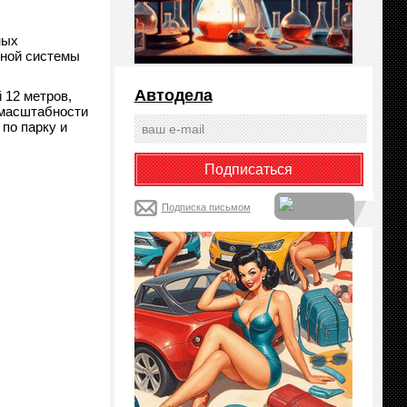
ных
нной системы
Автодела
 12 метров,
 масштабности
по парку и
Подписка письмом