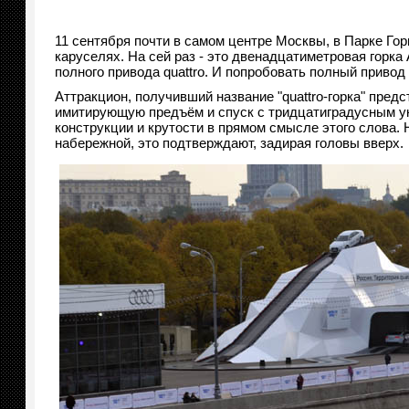
11 сентября почти в самом центре Москвы, в Парке Гор
каруселях. На сей раз - это двенадцатиметровая горк
полного привода quattro. И попробовать полный привод
Аттракцион, получивший название "quattro-горка" пред
имитирующую предъём и спуск с тридцатиградусным ук
конструкции и крутости в прямом смысле этого слова. 
набережной, это подтверждают, задирая головы вверх.