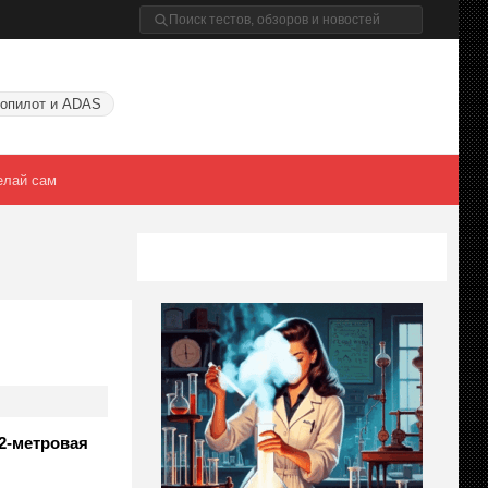
опилот и ADAS
елай сам
12-метровая