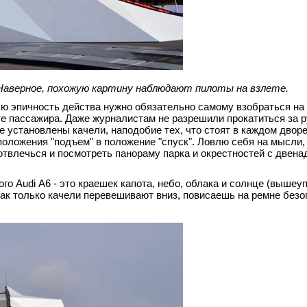
. Наверное, похожую картину наблюдают пилоты на взлете.
ю эпичность действа нужно обязательно самому взобраться на г
е пассажира. Даже журналистам не разрешили прокатиться за р
 установлены качели, наподобие тех, что стоят в каждом дворе
оложения "подъем" в положение "спуск". Ловлю себя на мысли, 
твлечься и посмотреть панораму парка и окрестностей с двена
ого Audi А6 - это краешек капота, небо, облака и солнце (выше
Как только качели перевешивают вниз, повисаешь на ремне безо