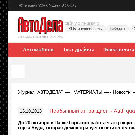
Telegram
VK
Дзен
ЖЖ
СЕЙЧАС ПИШЕМ О
SUV и кроссоверы
Гибриды
О
АВТОМОБИЛЬНЫЙ ЖУРНАЛ
Автомобили
Тест-драйвы
Электроника
Журнал "АВТОДЕЛА"
МАТЕРИАЛЫ
Новости
Необычный аттракцион - Audi quat
16.10.2013
До 20 октября в Парке Горького работает аттракцион
горка Ауди, которая демонстрирует посетителям в