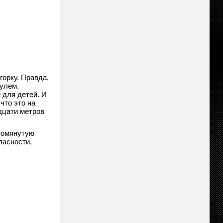
орку. Правда,
улем.
 для детей. И
что это на
дцати метров
упомянутую
пасности,