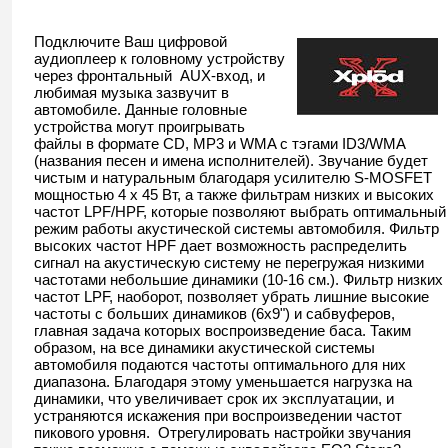
Подключите Ваш цифровой
аудиоплеер к головному устройству
через фронтальный AUX-вход, и
любимая музыка зазвучит в
автомобиле. Данные головные
устройства могут проигрывать
файлы в формате CD, MP3 и WMA с тэгами ID3/WMA
(названия песен и имена исполнителей). Звучание будет
чистым и натуральным благодаря усилителю S-MOSFET
мощностью 4 x 45 Вт, а также фильтрам низких и высоких
частот LPF/HPF, которые позволяют выбрать оптимальный
режим работы акустической системы автомобиля. Фильтр
высоких частот HPF дает возможность распределить
сигнал на акустическую систему не перегружая низкими
частотами небольшие динамики (10-16 см.). Фильтр низких
частот LPF, наоборот, позволяет убрать лишние высокие
частоты с больших динамиков (6х9") и сабвуферов,
главная задача которых воспроизведение баса. Таким
образом, на все динамики акустической системы
автомобиля подаются частоты оптимального для них
диапазона. Благодаря этому уменьшается нагрузка на
динамики, что увеличивает срок их эксплуатации, и
устраняются искажения при воспроизведении частот
пикового уровня. Отрегулировать настройки звучания