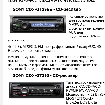
также возможно с помощью эквалайзера EQ3 Stage2.
SONY CDX-GT29EE - CD-ресивер
Головное устройство
для воспроизведения
MP3/CD с
фронтальным входом
AUX для
подключения MP3-
устройств
4x 45 Вт, MP3/CD, FM-тюнер, фронтальный вход AUX, 4S
Ready, фильтр низких частот
Вся ваша музыкальная коллекция в салоне вашего
автомобиля Наслаждайтесь CD-качеством звучания
вашей музыки в формате MP3 Великолепное качество
звучания благодаря фильтру низких частот
SONY CDX-GT290 - CD-ресивер
Типы воспроизводимых
дисков: CD/CD-R/CD-
RW/MP3/WMA/VCD
Мощность: 4 х 52 Вт (S-
MOSFET) Quick-
BrowZer EQ3 Digital