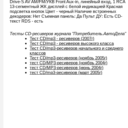
Drive-S AV AM/FM/УКВ Front Aux-in, линейный вход, 1 RCA
13-сегментный ЖК дисплей с белой индикацией Красная
подсветка кнопок Цвет - черный Наличие встроенных
декодеров: Нет Съемная панель: Да Пульт ДУ: Есть CD-
текст RDS - есть
Тесты CD-ресиверов журнала "Потребитель.АвтоДела"
Тест CD/mp3 - ресиверов (2007г)
Тест CD/mp3 - ресиверов высокого класса
Тест CD/mp3-ресиверов начального и среднего
классов
Тест CD/mp3-ресиверов (ноябрь 2005г)
тест CD/MP3-ресиверов (ноябрь 2004г)
тест CD/MP3-ресиверов (июнь 2004г)
тест CD/mp3-ресиверов (март 2005г)