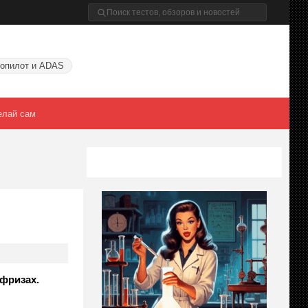
опилот и ADAS
елай сам
фризах.