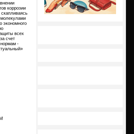
авнении
гов коррозии
,
скапливаясь
с молекулами
о экономного
но
защиты всех
за счет
 нормам -
ктуальный»
TM