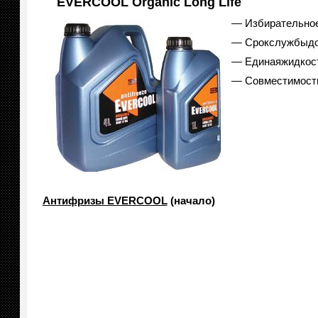
EVERCOOL Organic Long Life
— Избирательное
— Срокслужбыдо 
— Единаяжидкост
— Совместимост
Антифризы EVERCOOL
(начало)