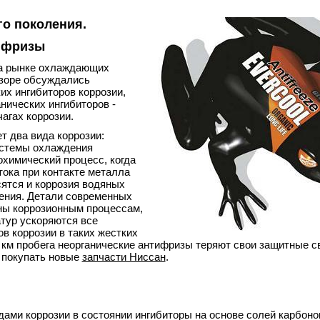
о поколения.
ифризы
на рынке охлаждающих
бзоре обсуждались
их ингибиторов коррозии,
нических ингибиторов -
агах коррозии.
т два вида коррозии:
истемы охлаждения
охимический процесс,
когда
тока при контакте металла
ятся и коррозия водяных
ения. Детали современных
ны коррозионным процессам,
атур ускоряются все
в коррозии в таких жестких
. км пробега неорганические антифризы теряют свои защитные с
з покупать новые
запчасти Ниссан
.
ами коррозии в состоянии ингибиторы на основе солей карбоно