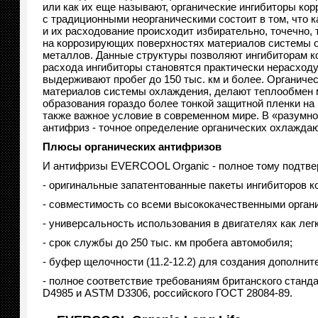
или как их еще называют, органические ингибиторы кор
с традиционными неорганическими состоит в том,
что 
и их расходование происходит избирательно,
точечно,
на коррозирующих поверхностях материалов системы 
металлов. Данные структуры позволяют ингибиторам ко
расхода ингибиторы становятся практически нерасход
выдерживают пробег до 150 тыс. км и более. Органич
материалов системы охлаждения,
делают теплообмен 
образования гораздо более тонкой защитной пленки на
также важное условие в современном мире. В «разумно
антифриз - точное определение органических охлажда
Плюсы органических антифризов
И антифризы EVERCOOL Organic - полное тому подтве
- оригинальные запатентованные пакеты ингибиторов 
- совместимость со всеми высококачественными орган
- универсальность использования в двигателях как лег
- срок службы до 250 тыс. км пробега автомобиля;
- буфер щелочности (11.2-12.2) для создания дополните
- полное соответствие требованиям британского станд
D4985 и ASTM D3306,
российского ГОСТ 28084‑89.