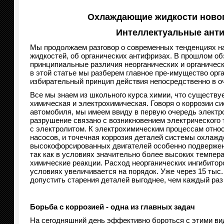
Охлаждающие жидкости новог
Интеллектуальные ант
Мы продолжаем разговор о современных тенденциях 
жидкостей,
об органических антифризах. В прошлом о
принципиальные различия неорганических и органическ
в этой статье мы разберем главное пре-имущество орга
избирательный принцип действия непосредственно в оч
Все мы знаем из школьного курса химии,
что существуе
химическая и электрохимическая. Говоря о коррозии с
автомобиля,
мы имеем ввиду в первую очередь электр
разрушение связано с возникновением электрического 
с электролитом. К электрохимическим процессам относ
насосов,
и точечная коррозия деталей системы охлажд
высокофорсированных двигателей особенно подверже
так как в условиях значительно более высоких темпер
химические реакции. Расход неорганических ингибиторо
условиях увеличивается на порядок. Уже через 15 тыс
допустить старения деталей выгоднее, чем каждый ра
Борьба с коррозией - одна из главных задач
На сегодняшний день эффективно бороться с этими вид