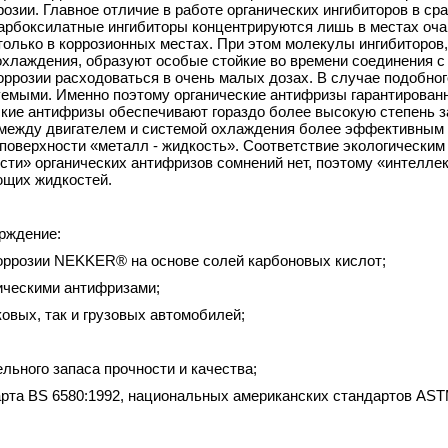
розии. Главное отличие в работе органических ингибиторов в ср
карбоксилатные ингибиторы концентрируются лишь в местах оча
только в коррозионных местах. При этом
молекулы ингибиторов
охлаждения,
образуют особые стойкие во времени соединения 
ррозии расходоваться в очень малых дозах. В случае подобног
уемыми. Именно поэтому органические антифризы гарантирован
еские антифризы обеспечивают гораздо более высокую степень 
между двигателем и системой охлаждения более эффективным 
 поверхности «металл - жидкость». Соответствие экологическим
сти» органических антифризов сомнений нет,
поэтому «интелле
ющих жидкостей.
рждение:
коррозии NEKKER® на основе солей карбоновых кислот;
ическими антифризами;
ковых,
так и грузовых автомобилей;
льного запаса прочности и качества;
арта BS 6580:1992,
национальных американских стандартов AS