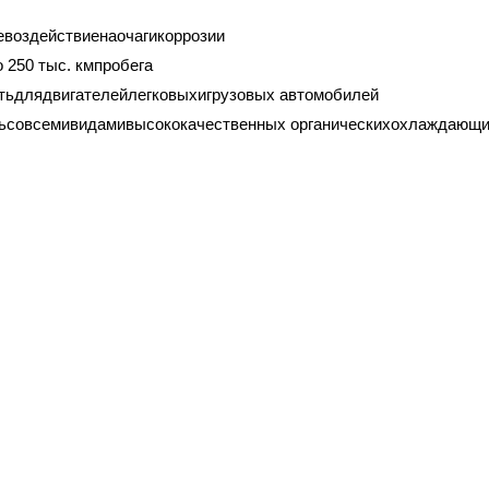
воздействиенаочагикоррозии
250 тыс. кмпробега
ьдлядвигателейлегковыхигрузовых автомобилей
ьсовсемивидамивысококачественных органическихохлаждающи