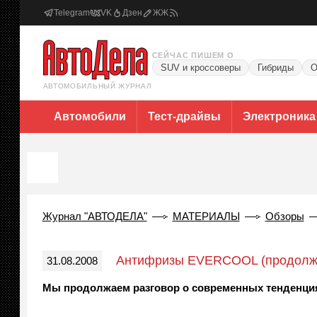
Telegram
VK
Дзен
ЖЖ
СЕЙЧАС ПИШЕМ О
SUV и кроссоверы
Гибриды
О
АВТОМОБИЛЬНЫЙ ЖУРНАЛ
Автомобили
Тест-драйвы
Электроника
Журнал "АВТОДЕЛА"
МАТЕРИАЛЫ
Обзоры
Антифризы EVERCOOL (продолж
31.08.2008
Мы продолжаем разговор о современных тенденция