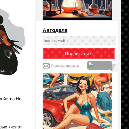
Автодела
Подписка письмом
войства.Не
вых кислот,