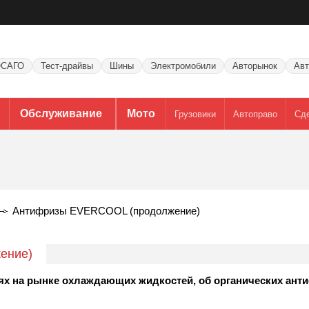
САГО
Тест-драйвы
Шины
Электромобили
Авторынок
Авт
Обслуживание
Мото
Грузовики
Автоправо
Сд
Антифризы EVERCOOL (продолжение)
ение)
х на рынке охлаждающих жидкостей, об органических анти