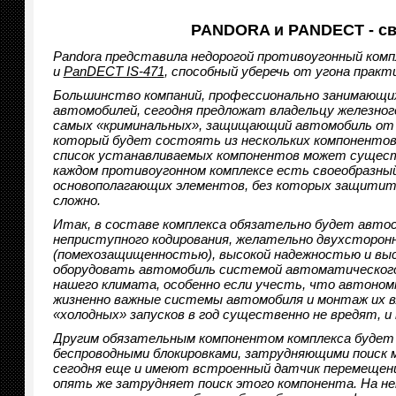
PANDORA и PANDECT - св
Pandora представила недорогой противоугонный комп
и
PanDECT IS-471
, способный уберечь от угона практ
Большинство компаний, профессионально занимающи
автомобилей, сегодня предложат владельцу железного
самых «криминальных», защищающий автомобиль от 
который будет состоять из нескольких компонентов
список устанавливаемых компонентов может сущест
каждом противоугонном комплексе есть своеобразный
основополагающих элементов, без которых защитить
сложно.
Итак, в составе комплекса обязательно будет авто
неприступного кодирования, желательно двухсторон
(помехозащищенностью), высокой надежностью и выс
оборудовать автомобиль системой автоматического 
нашего климата, особенно если учесть, что автоно
жизненно важные системы автомобиля и монтаж их в
«холодных» запусков в год существенно не вредят, 
Другим обязательным компонентом комплекса будет и
беспроводными блокировками, затрудняющими поиск 
сегодня еще и имеют встроенный датчик перемещения
опять же затрудняет поиск этого компонента. На не