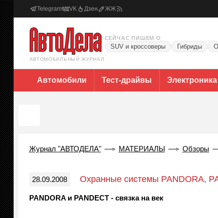
Telegram
VK
Дзен
ЖЖ
СЕЙЧАС ПИШЕМ О
SUV и кроссоверы
Гибриды
О
АВТОМОБИЛЬНЫЙ ЖУРНАЛ
Автомобили
Тест-драйвы
Электроника
Журнал "АВТОДЕЛА"
МАТЕРИАЛЫ
Обзоры
Охранные системы PANDORA, 
28.09.2008
PANDORA и PANDECT - связка на век