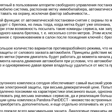
иятный в пользовании алгоритм свободного управления постано
мобилю система, распознав метку иммобилайзера, автоматичес
ставать на охрану, исключая фактор забывчивости...
 функции: от автоматической постановки-снятия с охраны по м
дет с брелока, но лишь тогда, когда метка будет уже опознана, 
При этом возможность посылать такие команды сервиса, как зап
ного канала брелока, т. е. несколько сотен метров. Этим искл
анное с проникновением в салон после похищения ключей с бре
ольшое количество вариантов противоразбойного режима, что 
защиты от силового захвата автомобиля. Принципы действия мо
ез метки (причем двигатель будет работать до момента начала 
омента начала движения автомобиля при условии, что автомоби
ге и одновременно давая время владельцу удалиться от места 
оугонного комплекса сегодня обеспечивает самый высокий уров
ми электронной защиты, при весьма демократичной цене. Попыт
тдаленно похожими на характеристики описанного выше, однозна
твовать ряд весьма значимых сервисов, да и реализация больш
ации цены комплекса Pandora-PanDECT - множество встроенных
приобретать дополнительно, и еще отдельно оплачивать их уста
это прежде всего максимальная защита. Диалоговые принципы а