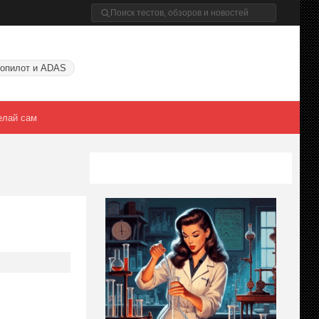
опилот и ADAS
елай сам