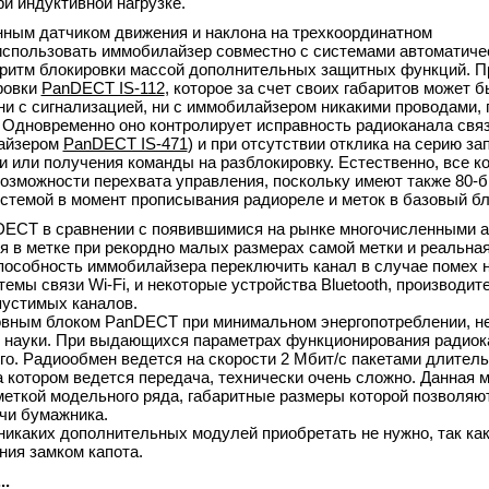
и индуктивной нагрузке.
ным датчиком движения и наклона на трехкоординатном
использовать иммобилайзер совместно с системами автоматичес
горитм блокировки массой дополнительных защитных функций. П
ровки
PanDECT IS-112
, которое за счет своих габаритов может б
ни с сигнализацией, ни с иммобилайзером никакими проводами,
 Одновременно оно контролирует исправность радиоканала связ
лайзером
PanDECT IS-471
) и при отсутствии отклика на серию за
и или получения команды на разблокировку. Естественно, все 
возможности перехвата управления, поскольку имеют также 80‑
стемой в момент прописывания радиореле и меток в базовый бл
ECT в сравнении с появившимися на рынке многочисленными а
 в метке при рекордно малых размерах самой метки и реальная
способность иммобилайзера переключить канал в случае помех 
емы связи Wi-Fi, и некоторые устройства Bluetooth, производит
пустимых каналов.
овным блоком PanDECT при минимальном энергопотреблении, н
й науки. При выдающихся параметрах функционирования радиок
о. Радиообмен ведется на скорости 2 Mбит/с пакетами длител
а котором ведется передача, технически очень сложно. Данная 
еткой модельного ряда, габаритные размеры которой позволяю
очи бумажника.
никаких дополнительных модулей приобретать не нужно, так ка
ия замком капота.
..