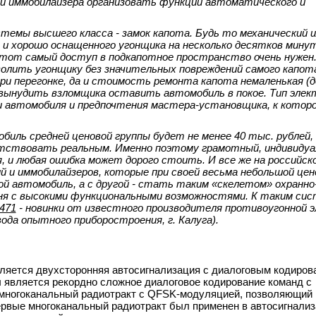
ии иммобилайзера организовать функции автоматического и
мы высшего класса - замок капота. Будь то механический и
 и хорошо оснащенного угонщика на несколько десятков минут
этот самый доступ в подкапотное пространство очень нужен
олить угонщику без значительных повреждений самого капот
ри перегонке, да и стоимость ремонта капота немаленькая (д
ынудить взломщика оставить автомобиль в покое. Тип элек
и автомобиля и предпочтения мастера-установщика, к котор
биль средней ценовой группы будет не менее 40 тыс. рублей,
тствовать реальным. Именно поэтому грамотный, индивидуа
, и любая ошибка может дорого стоить. И все же на российско
ий и иммобилайзеров, которые при своей весьма небольшой цене
й автомобиль, а с другой - стать таким «скелетом» охранно
вня с высокими функциональными возможностями. К таким си
471
- новинки от известного производителя противоугонной э
ода опытного приборостроения, г. Калуга).
вляется двухсторонняя автосигнализация с диалоговым кодиро
 является рекордно сложное диалоговое кодирование команд с
многоканальный радиотракт с QFSK-модуляцией, позволяющий 
первые многоканальный радиотракт был применен в автосигнали