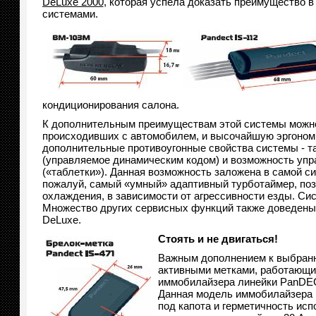
DeLuxe 2000
, которая успела доказать преимущество 
системами.
кондиционирования салона.
К дополнительным преимуществам этой системы можно 
происходивших с автомобилем, и высочайшую эргоном
дополнительные противоугонные свойства системы - т
(управляемое динамическим кодом) и возможность упр
(«таблетки»). Данная возможность заложена в самой с
пожалуй, самый «умный» адаптивный турботаймер, поз
охлаждения, в зависимости от агрессивности езды. Сис
Множество других сервисных функций также доведены
DeLuxe.
Стоять и не двигаться!
Важным дополнением к выбранн
активными метками, работающи
иммобилайзера линейки PanDECT
Данная модель иммобилайзера р
под капота и герметичность ис