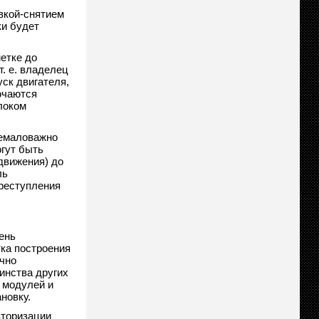
вкой-снятием
ки будет
етке до
т. е. владелец
уск двигателя,
ючаются
локом
немаловажно
гут быть
движения) до
ль
преступления
ень
ка построения
чно
инства других
 модулей и
новку.
вторизации