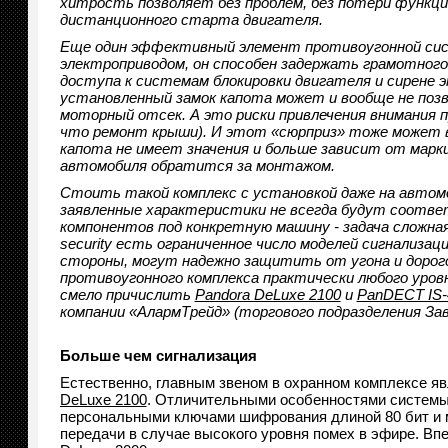
хитрость позволяет без проблем, без потери функц
дистанционного старта двигателя.
Еще один эффективный элемент противоугонной систе
электроприводом, он способен задержать грамотного
доступа к системам блокировки двигателя и сирене 
установленный замок капота может и вообще не позв
моторный отсек. А это риски привлечения внимания п
что ремонт крыши). И этот «сюрприз» тоже может в
капота не имеет значения и больше зависит от марк
автомобиля обратится за монтажом.
Стоить такой комплекс с установкой даже на автомо
заявленные характеристики не всегда будут соотве
компонентов под конкретную машину - задача сложная
security есть ограниченное число моделей сигнализац
стороны, могут надежно защитить от угона и дорого
противоугонного комплекса практически любого уро
смело причислить
Pandora DeLuxe 2100
и
PanDECT IS-
компании «АлармТрейд» (торгового подразделения Зав
Больше чем сигнализация
Естественно, главным звеном в охранном комплексе я
DeLuxe 2100
. Отличительными особенностями системы
персональными ключами шифрования длиной 80 бит и 
передачи в случае высокого уровня помех в эфире. В