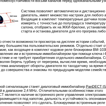
в помехоустойчивости восьми каналов перед одноканальными у
Система позволяет автоматически и дистанционно 
двигатель, имеет множество настроек для любого 
Входящие в комплект температурные датчики поз
измерять с точностью до полуградуса температуру
салона, отображть их на ЖКИ-брелоке, устанавлив
старта и останова двигателя для его прогрева либо
отнести возможности просмотра на дисплее истории событий,
ику большинства пользовательских режимов. Отдельно стоит о
акие, как входящее в комплект кодовое реле блокировки BM-10
авления им и встроенным иммобилайзером при помощи ключа i-B
истеме и не требует приобретения отдельного иммобилайзера. С
воляя беречь турбину от перегрева, вычисляя время, необходи
тема анализирует обороты двигателя по таходатчику за время п
 до совершенства и знакомы по предыдущим моделям семейств
ой сигнализации станет диалоговый иммобилайзер
PanDECT IS
й в диапазоне 2,4 MHz. Отличительными особенностями этого
 является наличие встроенного реле управления электрозамко
азмещается под капотом, дальность и устойчивость опознавани
полнения позволяют это сделать. Блокируемая встроенным реле