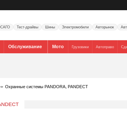
САГО
Тест-драйвы
Шины
Электромобили
Авторынок
Авт
Обслуживание
Мото
Грузовики
Автоправо
Сд
Охранные системы PANDORA, PANDECT
PANDECT