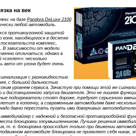
язка на век
лекс на базе
Pandora DeLuxe 2100
ически любой автомобиль.
хся противоугонной защитой
 коня, находящегося в десятке
посягательств комплекс,
. В зависимости от модели
венно отличаться, однако в
 «скелет»: несколько
 авто от угона будет очень
сигнализация с разновидностью
няя, с большой дальностью
оким уровнем сервиса. Зачастую при помощи этой же сигнали
и дистанционного запуска двигателя. Это не лишняя функция
мные подогреватели стоят дороже, требуют серьезного вме
летит в копеечку, а современным автомобилям даже нескольк
и надо давно перестать пугать ими доверчивых автолюбителе
ммобилайзер с надежной и безопасной противоразбойной функ
места блокировки злоумышленником. Лучшие решения иммобил
, т. е. блокировка происходит только при движении автомоб
подвижном автомобиле блокировка не проявляет себя никак, э