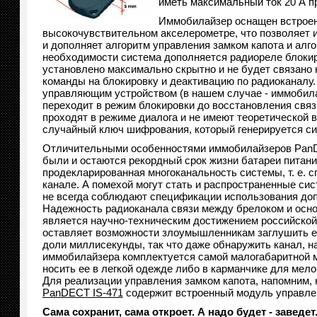
иметь максимальный ток 20 А пр
Иммобилайзер оснащен встроен
высокочувствительном акселерометре, что позволяет 
и дополняет алгоритм управления замком капота и ал
необходимости система дополняется радиореле блоки
установлено максимально скрытно и не будет связано 
команды на блокировку и деактивацию по радиоканалу.
управляющим устройством (в нашем случае - иммоби
переходит в режим блокировки до восстановления связ
проходят в режиме диалога и не имеют теоретической 
случайный ключ шифрования, который генерируется си
Отличительными особенностями иммобилайзеров PanD
были и остаются рекордный срок жизни батареи питания
продекларированная многоканальность системы, т. е. 
канале. А помехой могут стать и распространенные сист
не всегда соблюдают спецификации использования до
Надежность радиоканала связи между брелоком и осн
является научно-техническим достижением российско
оставляет возможности злоумышленникам заглушить ег
доли миллисекунды, так что даже обнаружить канал, н
иммобилайзера комплектуется самой малогабаритной м
носить ее в легкой одежде либо в карманчике для мел
Для реализации управления замком капота, напомним, 
PanDECT IS-471
содержит встроенный модуль управлен
Сама сохранит, сама откроет. А надо будет - заведет.