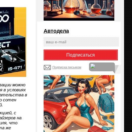
Автодела
Подписка письмом
зации можно
 в условиях
шательства в
о сотен
й.
цией, с
айзеров на
иля, что
та же