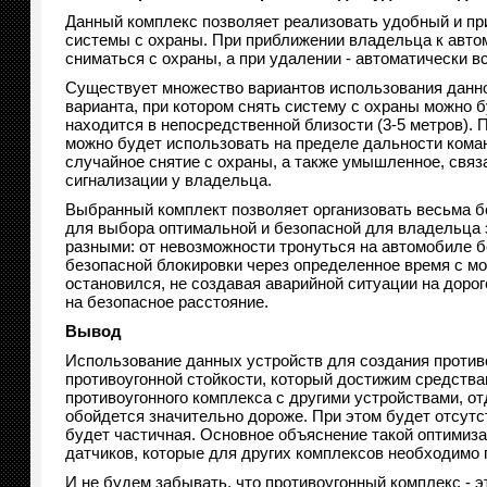
Данный комплекс позволяет реализовать удобный и пр
системы с охраны. При приближении владельца к авто
сниматься с охраны, а при удалении - автоматически в
Существует множество вариантов использования данной
варианта, при котором снять систему с охраны можно бу
находится в непосредственной близости (3-5 метров). 
можно будет использовать на пределе дальности команд
случайное снятие с охраны, а также умышленное, связ
сигнализации у владельца.
Выбранный комплект позволяет организовать весьма б
для выбора оптимальной и безопасной для владельца 
разными: от невозможности тронуться на автомобиле б
безопасной блокировки через определенное время с м
остановился, не создавая аварийной ситуации на доро
на безопасное расстояние.
Вывод
Использование данных устройств для создания против
противоугонной стойкости, который достижим средства
противоугонного комплекса с другими устройствами, о
обойдется значительно дороже. При этом будет отсутс
будет частичная. Основное объяснение такой оптимиз
датчиков, которые для других комплексов необходимо 
И не будем забывать, что противоугонный комплекс - 