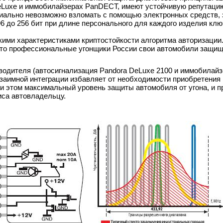
DeLuxe и иммобилайзерах PanDECT, имеют устойчивую репутаци
ально невозможно взломать с помощью электронных средств, 
6 до 256 бит при длине персонального для каждого изделия клю
кими характеристиками криптостойкости алгоритма авторизации
 что профессиональные угонщики России свои автомобили защи
изводителя (автосигнализация Pandora DeLuxe 2100 и иммобилай
 взаимной интеграции избавляет от необходимости приобретения
и этом максимальный уровень защиты автомобиля от угона, и п
иса автовладельцу.