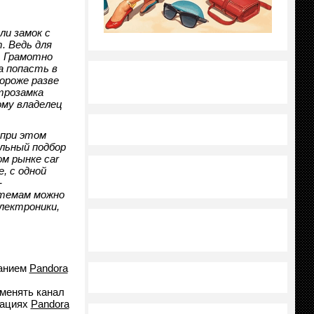
ли замок с
. Ведь для
. Грамотно
а попасть в
ороже разве
трозамка
ому владелец
 при этом
льный подбор
м рынке car
, с одной
-
стемам можно
лектроники,
ванием
Pandora
менять канал
зациях
Pandora