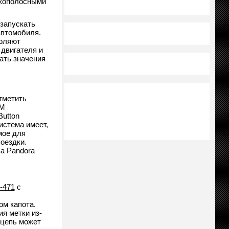
зкополосными
запускать
автомобиля.
воляют
 двигателя и
ать значения
тметить
3M
utton
истема имеет,
мое для
оездки.
а Pandora
-471
с
м капота.
я метки из-
 цепь может