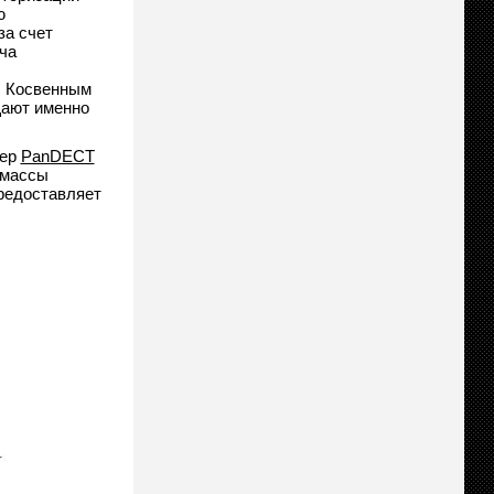
ю
за счет
ча
. Косвенным
щают именно
зер
PanDECT
 массы
редоставляет