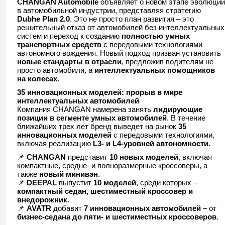
CHANGAN Automobile
объявляет о новом этапе эволюции
в автомобильной индустрии, представляя стратегию
Dubhe Plan 2.0
. Это не просто план развития – это
решительный отказ от автомобилей без интеллектуальных
систем и переход к созданию
полностью умных
транспортных средств
с передовыми технологиями
автономного вождения. Новый подход призван установить
новые стандарты в отрасли
, предложив водителям не
просто автомобили, а
интеллектуальных помощников
на колесах
.
35 инновационных моделей: прорыв в мире
интеллектуальных автомобилей
Компания CHANGAN намерена занять
лидирующие
позиции в сегменте умных автомобилей
. В течение
ближайших трех лет бренд выведет на рынок
35
инновационных моделей
с передовыми технологиями,
включая реализацию
L3- и L4-уровней автономности
.
📌
CHANGAN
представит
10 новых моделей
, включая
компактные, средне- и полноразмерные кроссоверы, а
также
новый минивэн
.
📌
DEEPAL
выпустит
10 моделей
, среди которых –
компактный седан, шестиместный кроссовер и
внедорожник
.
📌
AVATR
добавит
7 инновационных автомобилей
– от
бизнес-седана до пяти- и шестиместных кроссоверов
.