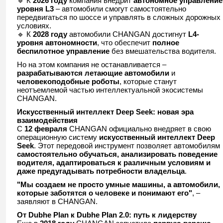
🔹 К
2026 году
компания внедрит
автономное управление
уровня L3
– автомобили смогут самостоятельно
передвигаться по шоссе и управлять в сложных дорожных
условиях.
🔹 К
2028 году
автомобили CHANGAN достигнут
L4-
уровня автономности
, что обеспечит
полное
беспилотное управление
без вмешательства водителя.
Но на этом компания не останавливается –
разрабатываются летающие автомобили
и
человекоподобные роботы
, которые станут
неотъемлемой частью интеллектуальной экосистемы
CHANGAN.
Искусственный интеллект Deep Seek: новая эра
взаимодействия
С
12 февраля
CHANGAN официально внедряет в свою
операционную систему
искусственный интеллект Deep
Seek
. Этот передовой инструмент позволяет автомобилям
самостоятельно обучаться, анализировать поведение
водителя, адаптироваться к различным условиям и
даже предугадывать потребности владельца
.
"Мы создаем не просто умные машины, а автомобили,
которые заботятся о человеке и понимают его"
, –
заявляют в CHANGAN.
От Dubhe Plan к Dubhe Plan 2.0: путь к лидерству