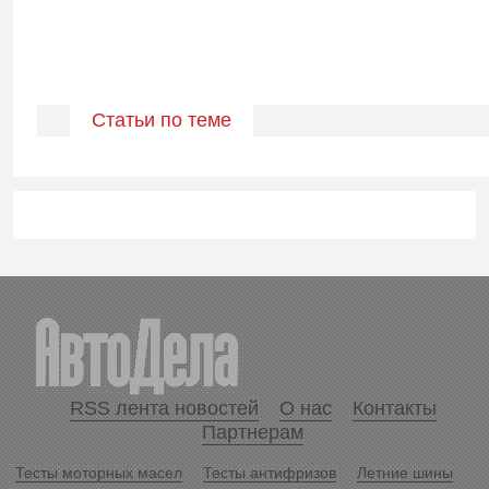
Статьи по теме
RSS лента новостей
О нас
Контакты
Партнерам
Тесты моторных масел
Тесты антифризов
Летние шины