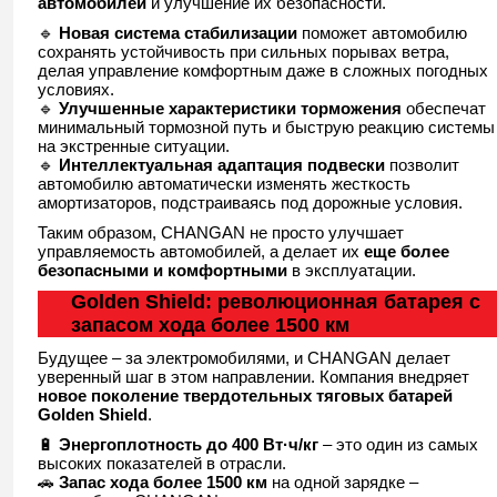
автомобилей
и улучшение их безопасности.
🔹
Новая система стабилизации
поможет автомобилю
сохранять устойчивость при сильных порывах ветра,
делая управление комфортным даже в сложных погодных
условиях.
🔹
Улучшенные характеристики торможения
обеспечат
минимальный тормозной путь и быструю реакцию системы
на экстренные ситуации.
🔹
Интеллектуальная адаптация подвески
позволит
автомобилю автоматически изменять жесткость
амортизаторов, подстраиваясь под дорожные условия.
Таким образом, CHANGAN не просто улучшает
управляемость автомобилей, а делает их
еще более
безопасными и комфортными
в эксплуатации.
Golden Shield: революционная батарея с
запасом хода более 1500 км
Будущее – за электромобилями, и CHANGAN делает
уверенный шаг в этом направлении. Компания внедряет
новое поколение твердотельных тяговых батарей
Golden Shield
.
🔋
Энергоплотность до 400 Вт·ч/кг
– это один из самых
высоких показателей в отрасли.
🚗
Запас хода более 1500 км
на одной зарядке –