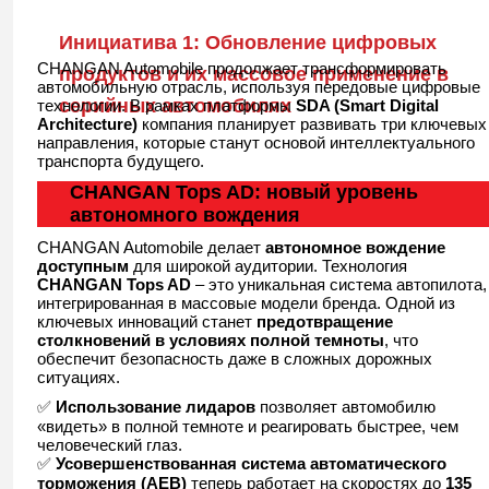
Инициатива 1: Обновление цифровых
CHANGAN Automobile продолжает трансформировать
продуктов и их массовое применение в
автомобильную отрасль, используя передовые цифровые
серийных автомобилях
технологии. В рамках платформы
SDA (Smart Digital
Architecture)
компания планирует развивать три ключевых
направления, которые станут основой интеллектуального
транспорта будущего.
CHANGAN Tops AD: новый уровень
автономного вождения
CHANGAN Automobile делает
автономное вождение
доступным
для широкой аудитории. Технология
CHANGAN Tops AD
– это уникальная система автопилота,
интегрированная в массовые модели бренда. Одной из
ключевых инноваций станет
предотвращение
столкновений в условиях полной темноты
, что
обеспечит безопасность даже в сложных дорожных
ситуациях.
✅
Использование лидаров
позволяет автомобилю
«видеть» в полной темноте и реагировать быстрее, чем
человеческий глаз.
✅
Усовершенствованная система автоматического
торможения (AEB)
теперь работает на скоростях до
135