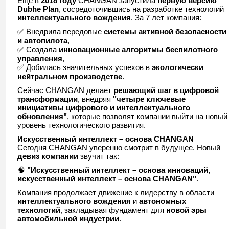
Еще в
2018 году
CHANGAN запустила
первую версию
Dubhe Plan
, сосредоточившись на разработке технологий
интеллектуального вождения
. За 7 лет компания:
✅ Внедрила передовые
системы активной безопасности
и автопилота
,
✅ Создала
инновационные алгоритмы беспилотного
управления
,
✅ Добилась значительных успехов в
экологически
нейтральном производстве
.
Сейчас CHANGAN делает
решающий шаг в цифровой
трансформации
, внедряя
"четыре ключевые
инициативы цифрового и интеллектуального
обновления"
, которые позволят компании выйти на новый
уровень технологического развития.
Искусственный интеллект – основа CHANGAN
Сегодня CHANGAN уверенно смотрит в будущее. Новый
девиз компании
звучит так:
🧠
"Искусственный интеллект – основа инноваций,
искусственный интеллект – основа CHANGAN"
.
Компания продолжает движение к лидерству в области
интеллектуального вождения
и
автономных
технологий
, закладывая фундамент для
новой эры
автомобильной индустрии
.