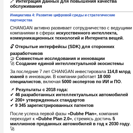
🔗
Интеграция данных для повышения качества
обслуживания
Инициатива 4: Развитие цифровой среды и стратегические
партнерства
CHANGAN активно развивает сотрудничество с ведущими
компаниями в сферах
искусственного интеллекта,
коммуникационных технологий и Интернета вещей
.
🔓
Открытые интерфейсы (SDK) для сторонних
разработчиков
🤝
Совместные исследования и инновации
🚀
Создание единой интеллектуальной экосистемы
За последние 7 лет CHANGAN инвестировала
114,8 млрд
юаней
в инновации. В компании работает
18 000
специалистов
, включая
5000 экспертов по ИИ и ПО
.
📌
Результаты с 2018 года:
✔
46 разработанных интеллектуальных автомобилей
✔
200+ утвержденных стандартов
✔
9 345 зарегистрированных патентов
После успеха первой фазы
«Dubhe Plan»
, компания
переходит к
«Dubhe Plan 2.0»
, стремясь достичь
5
миллионов проданных автомобилей в год к 2030 году
.
🚀