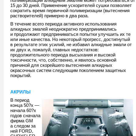
полимеризации алкидным эмалям может потребоваться от
15 до 30 дней. Применение ускорителей сушки позволяет
сократить время первичной полимеризации (вытеснения
растворителей) примерно в два раза.
В течение всего периода активного использования
алкидных эмалей неоднократно предпринимались
и продолжают предприниматься попытки улучшить их те
или иные качества. Но некоторый прогресс, достигнутый
в результате этих усилий, не избавил алкидные эмали от
их двух и, пожалуй, главных недостатков:
продолжительного периода высыхания и высокой
токсичности, что, собственно, и явилось основной
причиной для скорейшего вытеснения алкидных
окрасочных систем следующим поколением защитных
покрытий.
АКРИЛЫ
В период
конца 50?х —
начала 60?х
годов сначала
фирма GM
а следом за
ней FORD,