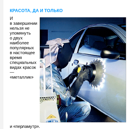
КРАСОТА, ДА И ТОЛЬКО
И
в завершении
нельзя не
упомянуть
о двух
наиболее
популярных
в настоящее
время
специальных
видах красок
—
«металлик»
и «перламутр».