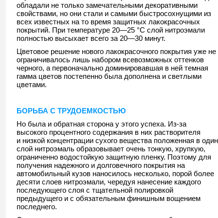
обладали не только замечательными декоративными
свойствами, но они стали и самыми быстросохнущими из
всех известных на то время защитных лакокрасочных
покрытий. При температуре 20—25 °С слой нитроэмали
полностью высыхает всего за 20—30 минут.
Цветовое решение нового лакокрасочного покрытия уже не
ограничивалось лишь набором всевозможных оттенков
черного, а первоначально доминировавшая в ней темная
гамма цветов постепенно была дополнена и светлыми
цветами.
БОРЬБА С ТРУДОЕМКОСТЬЮ
Но была и обратная сторона у этого успеха. Из-за
высокого процентного содержания в них растворителя
и низкой концентрации сухого вещества положенная в один
слой нитроэмаль образовывает очень тонкую, хрупкую,
ограниченно водостойкую защитную пленку. Поэтому для
получения надежного и долговечного покрытия на
автомобильный кузов наносилось несколько, порой более
десяти слоев нитроэмали, чередуя нанесение каждого
последующего слоя с тщательной полировкой
предыдущего и с обязательным финишным вощением
последнего.