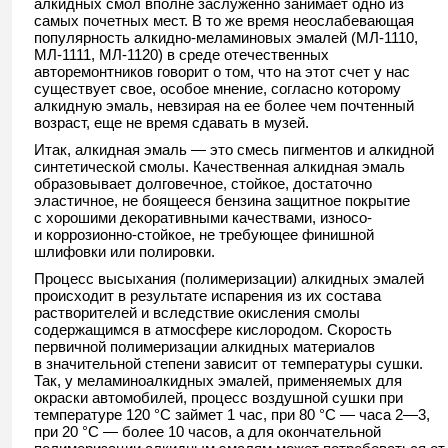
алкидных смол вполне заслуженно занимает одно из
самых почетных мест. В то же время неослабевающая
популярность алкидно-меламиновых эмалей (МЛ-1110,
МЛ-1111, МЛ-1120) в среде отечественных
авторемонтников говорит о том, что на этот счет у нас
существует свое, особое мнение, согласно которому
алкидную эмаль, невзирая на ее более чем почтенный
возраст, еще не время сдавать в музей.
Итак, алкидная эмаль — это смесь пигментов и алкидной
синтетической смолы. Качественная алкидная эмаль
образовывает долговечное, стойкое, достаточно
эластичное, не боящееся бензина защитное покрытие
с хорошими декоративными качествами, износо-
и коррозионно-стойкое, не требующее финишной
шлифовки или полировки.
Процесс высыхания (полимеризации) алкидных эмалей
происходит в результате испарения из их состава
растворителей и вследствие окисления смолы
содержащимся в атмосфере кислородом. Скорость
первичной полимеризации алкидных материалов
в значительной степени зависит от температуры сушки.
Так, у меламиноалкидных эмалей, применяемых для
окраски автомобилей, процесс воздушной сушки при
температуре 120 °С займет 1 час, при 80 °С — часа 2—3,
при 20 °С — более 10 часов, а для окончательной