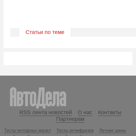
Статьи по теме
RSS лента новостей
О нас
Контакты
Партнерам
Тесты моторных масел
Тесты антифризов
Летние шины