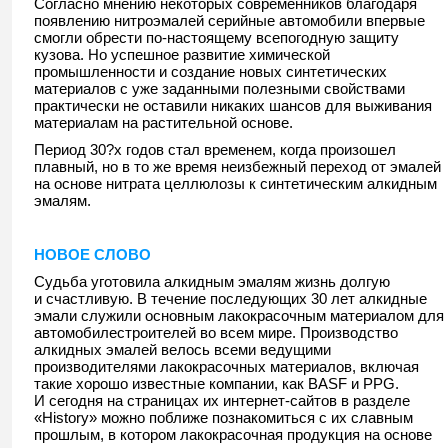
Согласно мнению некоторых современников благодаря
появлению нитроэмалей серийные автомобили впервые
смогли обрести по-настоящему всепогодную защиту
кузова. Но успешное развитие химической
промышленности и создание новых синтетических
материалов с уже заданными полезными свойствами
практически не оставили никаких шансов для выживания
материалам на растительной основе.
Период 30?х годов стал временем, когда произошел
плавный, но в то же время неизбежный переход от эмалей
на основе нитрата целлюлозы к синтетическим алкидным
эмалям.
НОВОЕ СЛОВО
Судьба уготовила алкидным эмалям жизнь долгую
и счастливую. В течение последующих 30 лет алкидные
эмали служили основным лакокрасочным материалом для
автомобилестроителей во всем мире. Производство
алкидных эмалей велось всеми ведущими
производителями лакокрасочных материалов, включая
такие хорошо известные компании, как BASF и PPG.
И сегодня на страницах их интернет-сайтов в разделе
«History» можно поближе познакомиться с их славным
прошлым, в котором лакокрасочная продукция на основе