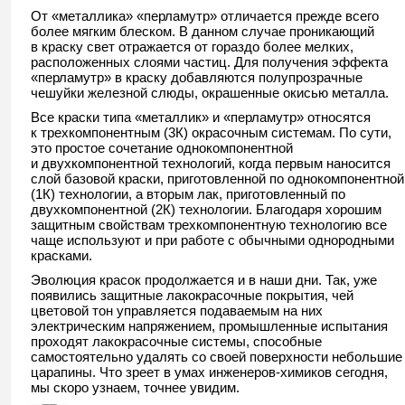
От «металлика» «перламутр» отличается прежде всего
более мягким блеском. В данном случае проникающий
в краску свет отражается от гораздо более мелких,
расположенных слоями частиц. Для получения эффекта
«перламутр» в краску добавляются полупрозрачные
чешуйки железной слюды, окрашенные окисью металла.
Все краски типа «металлик» и «перламутр» относятся
к трехкомпонентным (3К) окрасочным системам. По сути,
это простое сочетание однокомпонентной
и двухкомпонентной технологий, когда первым наносится
слой базовой краски, приготовленной по однокомпонентной
(1К) технологии, а вторым лак, приготовленный по
двухкомпонентной (2К) технологии. Благодаря хорошим
защитным свойствам трехкомпонентную технологию все
чаще используют и при работе с обычными однородными
красками.
Эволюция красок продолжается и в наши дни. Так, уже
появились защитные лакокрасочные покрытия, чей
цветовой тон управляется подаваемым на них
электрическим напряжением, промышленные испытания
проходят лакокрасочные системы, способные
самостоятельно удалять со своей поверхности небольшие
царапины. Что зреет в умах инженеров-химиков сегодня,
мы скоро узнаем, точнее увидим.