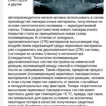
CHRYSLER
и другие
автопроизводители начали активно использовать в своем
производстве лакокрасочные материалы, полученные на
основе синтетического полимера — акрилуретановой
смолы. Главным достоинством нового лакокрасочного
покрытия стала их принципиально новая схема
полимеризации. В отличие от алкидных,
однокомпонентных (1?К) материалов высыхающие под
воздействием окружающей среды акриловые материалы
уже создавались как двухкомпонентные (2?К) системы,
состоящие из основы (смолы) и катализатора
(отвердителя). Технология полимеризации
двухкомпонентных систем построена на химической
реакции, возникающей между смолой и отвердителем
после их смешивания. Таким образом, превратив процесс
высыхания (полимеризации) акриловых лакокрасочных
материалов в управляемую химическую реакцию, человек
в этом случае перестал зависеть от многих случайных
и неподконтрольных ему факторов. Теперь теоретически
высыхание акриловых лакокрасочных систем может
протекать даже при температуре +5 °С, правда, при таких
экстремальных для краски условиях не исключены
некоторые потери в качестве полученных защитных
покрытий. Комфортными условиями для работы