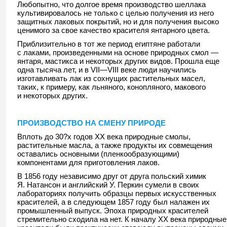
Любопытно, что долгое время производство шеллака
культивировалось не только с целью получения из него
защитных лаковых покрытий, но и для получения высоко
ценимого за свое качество красителя янтарного цвета.
Приблизительно в тот же период египтяне работали
с лаками, произведенными на основе природных смол —
янтаря, мастикса и некоторых других видов. Прошла еще
одна тысяча лет, и в VII—VIII веке люди научились
изготавливать лак из сохнущих растительных масел,
таких, к примеру, как льняного, конопляного, макового
и некоторых других.
ПРОИЗВОДСТВО НА СМЕНУ ПРИРОДЕ
Вплоть до 30?х годов ХХ века природные смолы,
растительные масла, а также продукты их совмещения
оставались основными (пленкообразующими)
компонентами для приготовления лаков.
В 1856 году независимо друг от друга польский химик
Я. Натансон и английский У. Перкин сумели в своих
лабораториях получить образцы первых искусственных
красителей, а в следующем 1857 году был налажен их
промышленный выпуск. Эпоха природных красителей
стремительно сходила на нет. К началу ХХ века природные