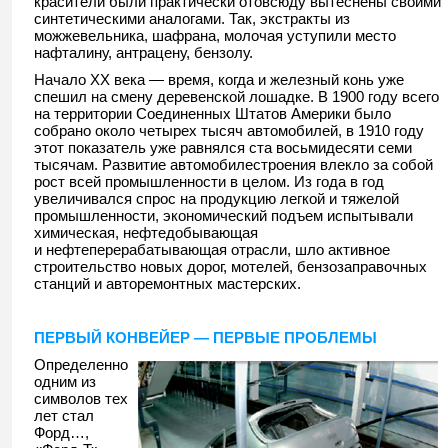
красители были практически отовсюду вытеснены своими
синтетическими аналогами. Так, экстракты из
можжевельника, шафрана, молочая уступили место
нафталину, антрацену, бензолу.
Начало ХХ века — время, когда и железный конь уже
спешил на смену деревенской лошадке. В 1900 году всего
на территории Соединенных Штатов Америки было
собрано около четырех тысяч автомобилей, в 1910 году
этот показатель уже равнялся ста восьмидесяти семи
тысячам. Развитие автомобилестроения влекло за собой
рост всей промышленности в целом. Из года в год
увеличивался спрос на продукцию легкой и тяжелой
промышленности, экономический подъем испытывали
химическая, нефтедобывающая
и нефтеперерабатывающая отрасли, шло активное
строительство новых дорог, мотелей, бензозаправочных
станций и авторемонтных мастерских.
ПЕРВЫЙ КОНВЕЙЕР — ПЕРВЫЕ ПРОБЛЕМЫ
Определенно
одним из
символов тех
лет стал
Форд…,