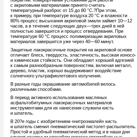
с акриловыми материалами принято считать
температурный разброс от 15 до 80 °С.?При этом,
к примеру, при температуре воздуха 20 °С и влажности
80% процесс высыхания акриловой эмали займет 10—12
часов, а в течение следующих двух—трех дней в ней
полностью завершится и процесс отвердевания. При
температуре 60 °С процесс полимеризации акриловых
материалов завершится уже через 40—60 минут.
Защитные лакокрасочные покрытия на акриловой основе
отличает блеск, твердость, эластичность, высокая износо-
и химическая стойкость. Они обладают хорошей адгезией
к самым разнообразным поверхностям, включая металл,
дерево, пластик, хорошо выдерживают воздействие
солнечного ультрафиолетового излучения.
В разные годы окрашивание автомобилей велось
различными способами.
В период активного использования масляных
асфальтобитумных лакокрасочных материалов
инструментами для их нанесения служили кисть
и шпатель.
В 20?е годы с изобретением «нитроэмалей» кисть
и шпатель сменил пневматический пистолет-распылитель.
Простой и удобный пневматический метод и в наши дни
служит основным способом окраски автомобильных