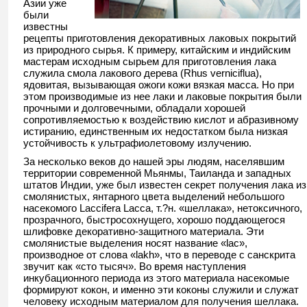
Азии уже
были
известны
рецепты приготовления декоративных лаковых покрытий
из природного сырья. К примеру, китайским и индийским
мастерам исходным сырьем для приготовления лака
служила смола лакового дерева (Rhus verniciflua),
ядовитая, вызывающая ожоги кожи вязкая масса. Но при
этом производимые из нее лаки и лаковые покрытия были
прочными и долговечными, обладали хорошей
сопротивляемостью к воздействию кислот и абразивному
истиранию, единственным их недостатком была низкая
устойчивость к ультрафиолетовому излучению.
За несколько веков до нашей эры людям, населявшим
территории современной Мьянмы, Таиланда и западных
штатов Индии, уже был известен секрет получения лака из
смолянистых, янтарного цвета выделений небольшого
насекомого Laccifera Lacca, т.?н. «шеллака», нетоксичного,
прозрачного, быстросохнущего, хорошо поддающегося
шлифовке декоративно-защитного материала. Эти
смолянистые выделения носят название «lac»,
производное от слова «lakh», что в переводе с санскрита
звучит как «сто тысяч». Во время наступления
инкубационного периода из этого материала насекомые
формируют кокон, и именно эти коконы служили и служат
человеку исходным материалом для получения шеллака.