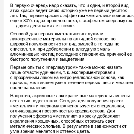
В первую очередь надо сказать, что и один, и второй вид
этих красок ведет свою историю уже не первый десяток
лет. Так, первые краски с эффектом «металлик» появились
еще в 30?х годах прошлого века, с эффектом «перламутр»
— двумя десятками лет позже.
Основой для первых «металликов» служили
лакокрасочные материалы на алкидной основе, но
широкой популярности этот вид эмалей в те годы не
снискал, т. к. при добавлении в алкидную эмаль
алюминиевых частиц последние становились причиной ее
быстрого помутнения и выцветания.
Первые опыты с «перламутром» также можно назвать
лишь отчасти удачными, т. к. экспериментировали
с прозрачным лаком на нитроцеллюлозной основе, как
правило, желтевшем уже в течение первых шести месяцев
после напыления.
Напротив, акриловые лакокрасочные материалы лишены
всех этих недостатков. Сегодня для получения красок
«металлик» и «перламутр» используется специальная,
отличающаяся прозрачностью краска-основа. Для
получения эффекта «металлик» в краску добавляют
вкрапления крошечных, способных отражать свет
металлических хлопьев. В результате в зависимости от
угла зрения меняется и оттенок цвета.