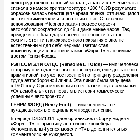
непосредственно на голый металл, а затем в течение часа
спекали в камере при температуре +200 °С.?В результате
образовывалась блестящая черная пленка, отличающаяся
высокой химической и влагостойкостью. С началом
использования «Черного лака» процесс окраски
автомобиля сократился до 48 и даже менее часов. Так,
прежде всего благодаря своей способности быстро
сохнуть этот тип лакокрасочного покрытия с вполне
естественным для себя черным цветом стал
доминирующим в цветовой гамме «Форд-Т» и любимым
цветом Генри Форда.
РЭНСОМ ЭЛИ ОЛДС (Ransome Eli Olds)
— имя человека,
которому принадлежит авторство первой, еще достаточно
примитивной, но уже построенной по принципу разделения
труда автосборочной линии. Эта линия была запущена
в 1901 году. Организованный на ее базе выпуск а/м марки
«Олдсмобиль» стал первым в истории коммерчески
успешным автопроектом.
ГЕНРИ ФОРД (Henry Ford)
— имя человека, не
нуждающегося в специальном представлении.
В период 1913?1914 годов организовал сборку модели
«Форд—Т» по принципу ленточного конвейера.
Феноменальный успех модели «Т» в дополнительных
комментариях не нуждается.