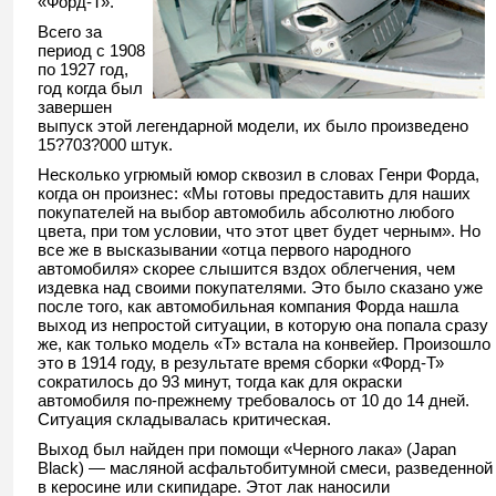
«Форд-Т».
Всего за
период с 1908
по 1927 год,
год когда был
завершен
выпуск этой легендарной модели, их было произведено
15?703?000 штук.
Несколько угрюмый юмор сквозил в словах Генри Форда,
когда он произнес: «Мы готовы предоставить для наших
покупателей на выбор автомобиль абсолютно любого
цвета, при том условии, что этот цвет будет черным». Но
все же в высказывании «отца первого народного
автомобиля» скорее слышится вздох облегчения, чем
издевка над своими покупателями. Это было сказано уже
после того, как автомобильная компания Форда нашла
выход из непростой ситуации, в которую она попала сразу
же, как только модель «Т» встала на конвейер. Произошло
это в 1914 году, в результате время сборки «Форд-Т»
сократилось до 93 минут, тогда как для окраски
автомобиля по-прежнему требовалось от 10 до 14 дней.
Ситуация складывалась критическая.
Выход был найден при помощи «Черного лака» (Japan
Black) — масляной асфальтобитумной смеси, разведенной
в керосине или скипидаре. Этот лак наносили